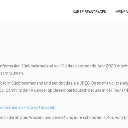
KARTE BEANTRAGEN
MEINE 
information Südbrookmerland vor. Für das kommende Jahr 2023 möchte
macht wurden.
 Foto in Südbrookmerland und sendet das als JPEG-Datei mit vollstän
 Damit ihr den Kalender ab Dezember käuflich bei uns in der Tourist-I
ssesmeer.de/fotowettbewerb
t noch die letzten Wochen und sendet uns eure schönsten Fotos vom G