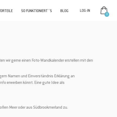
VORTEILE
SO FUNKTIONIERT´S
BLOG
0
n wir gerne einen Foto-Wandkalender erstellen mit den
digem Namen und Einverständnis Erklärung an
nfo erwerben könnt. Eine gute Idee als
roßen Meer oder aus Südbrookmerland zu.