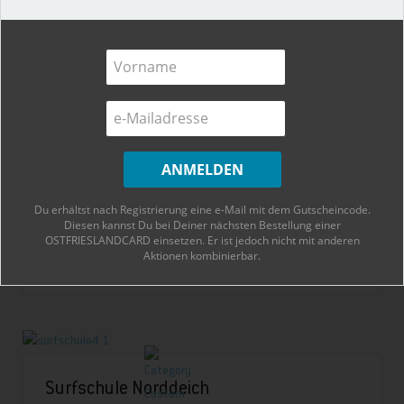
Bohnen Bar (Wochenmärkte)
Burgstraße 11, 26409 Wittmund, Deutschland
0
Du erhältst nach Registrierung eine e-Mail mit dem Gutscheincode.
Diesen kannst Du bei Deiner nächsten Bestellung einer
OSTFRIESLANDCARD einsetzen. Er ist jedoch nicht mit anderen
Aktionen kombinierbar.
Surfschule Norddeich