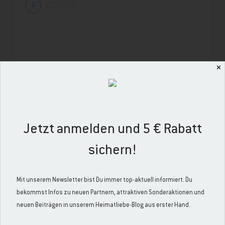
0
✕
Dock Nr Acht
Jetzt anmelden und 5 € Rabatt
Große Neustraße 8, 26506 Norden, Deutschland
sichern!
3.33
Mit unserem Newsletter bist Du immer top-aktuell informiert. Du
bekommst Infos zu neuen Partnern, attraktiven Sonderaktionen und
neuen Beiträgen in unserem Heimatliebe-Blog aus erster Hand.