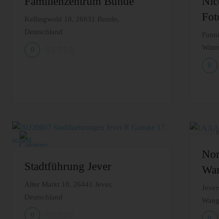
Familienzentrum Bunde
Nic
Fot
Kellingwold 10, 26831 Bunde,
Deutschland
Funni
Wittm
0
0
Nor
Stadtführung Jever
Wan
Alter Markt 18, 26441 Jever,
Jever
Deutschland
Wange
0
0