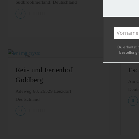
Südbrookmerland, Deutschland
Deut
0
4
Du erhältst 
Bestellung 
Reit- und Ferienhof
Esc
Goldberg
Am Go
Deut
Adeweg 68, 26529 Leezdorf,
Deutschland
0
0