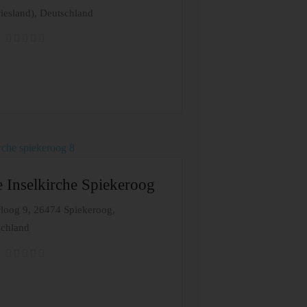
riesland), Deutschland
e Inselkirche Spiekeroog
loog 9, 26474 Spiekeroog,
schland