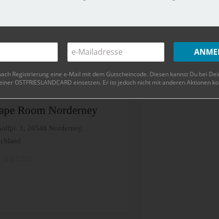
schland
nach Registrierung eine e-Mail mit dem Gutscheincode. Diesen kannst Du bei De
einer OSTFRIESLANDCARD einsetzen. Er ist jedoch nicht mit anderen Aktionen ko
ape Room Norderney
lfpl. 1, 26548 Norderney,
schland