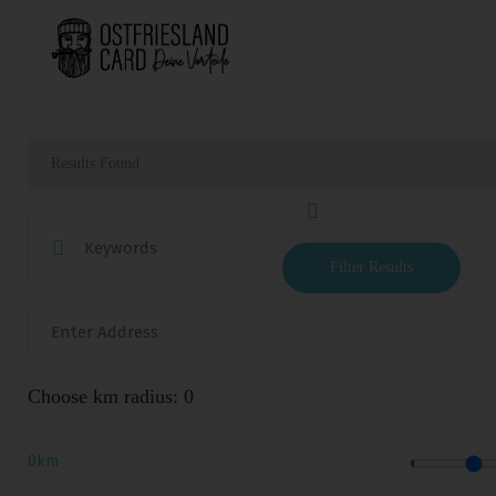
Results Found
Filter Results
Choose km radius:
0
0km