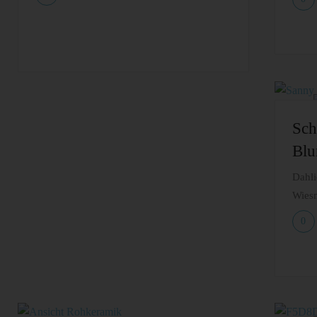
Sch
Blu
Dahli
Wiesm
0