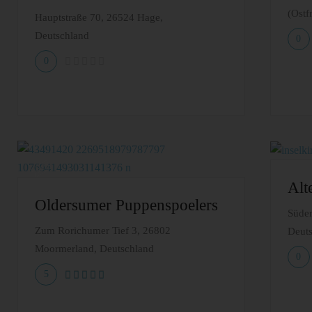
(Ostf
Hauptstraße 70, 26524 Hage,
Deutschland
0
0
Alt
Oldersumer Puppenspoelers
Süder
Zum Rorichumer Tief 3, 26802
Deut
Moormerland, Deutschland
0
5