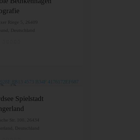
ole Bethkenhagen
ografie
xer Riege 5, 26409
und, Deutschland
dsee Spielstadt
gerland
sche Str. 100, 26434
rland, Deutschland