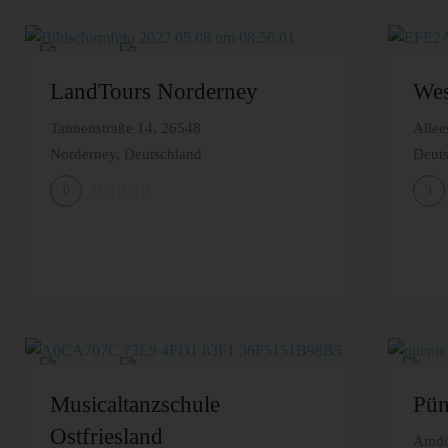
LandTours Norderney
Wes
Tannenstraße 14, 26548
Allee
Norderney, Deutschland
Deut
0
3
Musicaltanzschule
Pün
Ostfriesland
Amdor