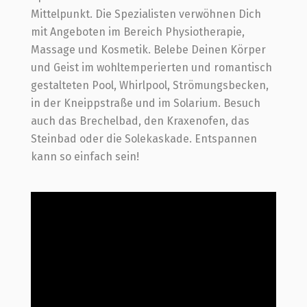
Mittelpunkt. Die Spezialisten verwöhnen Dich
mit Angeboten im Bereich Physiotherapie,
Massage und Kosmetik. Belebe Deinen Körper
und Geist im wohltemperierten und romantisch
gestalteten Pool, Whirlpool, Strömungsbecken,
in der Kneippstraße und im Solarium. Besuch
auch das Brechelbad, den Kraxenofen, das
Steinbad oder die Solekaskade. Entspannen
kann so einfach sein!