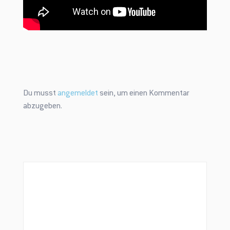
Mit unserem Newsletter bist Du immer top-aktuell informiert. Du
bekommst Infos zu neuen Partnern, attraktiven Sonderaktionen und
neuen Beiträgen in unserem Heimatliebe-Blog aus erster Hand.
Du musst
angemeldet
sein, um einen Kommentar
abzugeben.
Du erhältst nach Registrierung eine e-Mail mit dem Gutscheincode.
Diesen kannst Du bei Deiner nächsten Bestellung einer
OSTFRIESLANDCARD einsetzen. Er ist jedoch nicht mit anderen
Aktionen kombinierbar.