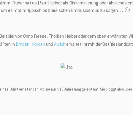
hlimm. Früher hat es (fast) keiner als Diskriminierung oder ähnliches em
 – um es mal im typisch ostfriesischen Enthusiasmus zu sagen… 🙂
Beispiel von Onno Freese, Thorben Heiber oder dem oben erwähnten Wiar
äften in
Emden
,
Norden
und
Aurich
erhaltet Ihr mit der Ostfrieslandca
eeinsel Juist entstanden, wo sie auch 16 Jahre lang gelebt hat. Sie bloggt also üb