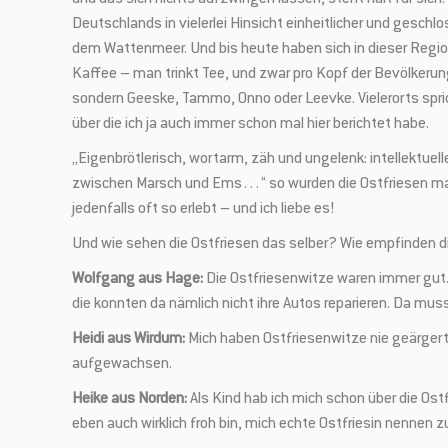
Deutschlands in vielerlei Hinsicht einheitlicher und gesc
dem Wattenmeer. Und bis heute haben sich in dieser Region
Kaffee – man trinkt Tee, und zwar pro Kopf der Bevölkerung
sondern Geeske, Tammo, Onno oder Leevke. Vielerorts spric
über die ich ja auch immer schon mal hier berichtet habe.
Mit unserem Ne
„Eigenbrötlerisch, wortarm, zäh und ungelenk: intellektuel
Sonderaktionen
zwischen Marsch und Ems…“ so wurden die Ostfriesen mal be
jedenfalls oft so erlebt – und ich liebe es!
Und wie sehen die Ostfriesen das selber? Wie empfinden d
Wolfgang aus Hage:
Die Ostfriesenwitze waren immer gut.
die konnten da nämlich nicht ihre Autos reparieren. Da mu
Du erhältst 
Heidi aus Wirdum:
Mich haben Ostfriesenwitze nie geärgert, 
Bestellung 
aufgewachsen.
Heike aus Norden:
Als Kind hab ich mich schon über die Ostf
eben auch wirklich froh bin, mich echte Ostfriesin nennen z