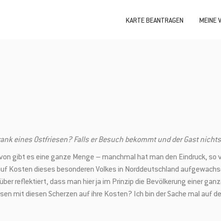
KARTE BEANTRAGEN
MEINE 
nk eines Ostfriesen? Falls er Besuch bekommt und der Gast nichts
 Davon gibt es eine ganze Menge – manchmal hat man den Eindruck, so 
auf Kosten dieses besonderen Volkes in Norddeutschland aufgewachsen
ber reflektiert, dass man hier ja im Prinzip die Bevölkerung einer ganz
iesen mit diesen Scherzen auf ihre Kosten? Ich bin der Sache mal auf 