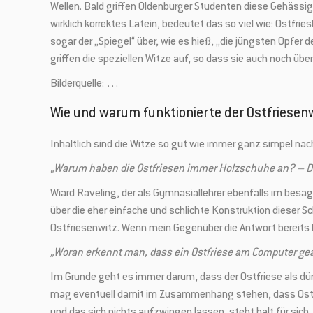
Wellen. Bald griffen Oldenburger Studenten diese Gehässigke
wirklich korrektes Latein, bedeutet das so viel wie: Ostfr
sogar der „Spiegel“ über, wie es hieß, „die jüngsten Opfer 
griffen die speziellen Witze auf, so dass sie auch noch üb
Bilderquelle: …
Wie und warum funktionierte der Ostfriesen
Inhaltlich sind die Witze so gut wie immer ganz simpel 
„Warum haben die Ostfriesen immer Holzschuhe an? – Dam
Wiard Raveling, der als Gymnasiallehrer ebenfalls im besa
über die eher einfache und schlichte Konstruktion dieser Sc
Ostfriesenwitz. Wenn mein Gegenüber die Antwort bereits 
„Woran erkennt man, dass ein Ostfriese am Computer gear
Im Grunde geht es immer darum, dass der Ostfriese als dümml
mag eventuell damit im Zusammenhang stehen, dass Ostfrie
und das sich nichts aufzwingen lassen, steht halt für si