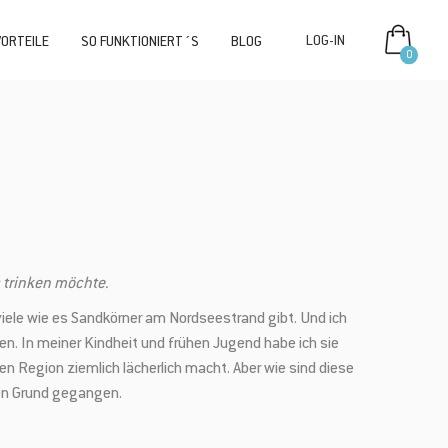
VORTEILE
SO FUNKTIONIERT´S
BLOG
0
 trinken möchte.
viele wie es Sandkörner am Nordseestrand gibt. Und ich
. In meiner Kindheit und frühen Jugend habe ich sie
en Region ziemlich lächerlich macht. Aber wie sind diese
den Grund gegangen.