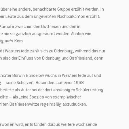
über eine andere, benachbarte Gruppe erzählt werden. In
ber Leute aus dem ungeliebten Nachbarkanton erzählt.
e Kämpfe zwischen den Ostfriesen und den in
e nie so gänzlich ausgeräumt werden. Ähnlich wie
ig aufs Korn.
dt Westerstede zählt sich zu Oldenburg, während das nur
 also der Einfluss von Oldenburg und Ostfriesland, denn
chiater Borwin Bandelow wuchs in Westerstede auf und
 – seine Schulzeit. Besonders auf einer 1968
beitete als Autor bei der dort ansässigen Schülerzeitung
ellte – als „eine Spezies von exemplarischer
zählten Ostfriesenwitze regelmäßig abzudrucken.
 geworfen wird, entstanden daraus weitere wachsende