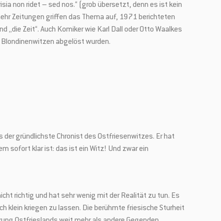
sia non ridet – sed nos.“ (grob übersetzt, denn es ist kein
 mehr Zeitungen griffen das Thema auf, 1971 berichteten
nd „die Zeit“. Auch Komiker wie Karl Dall oder Otto Waalkes
den Blondinenwitzen abgelöst wurden.
 der gründlichste Chronist des Ostfriesenwitzes. Er hat
 sofort klar ist: das ist ein Witz! Und zwar ein
cht richtig und hat sehr wenig mit der Realität zu tun. Es
✕
klein kriegen zu lassen. Die berühmte friesische Sturheit
erung Ostfrieslands weit mehr als andere Gegenden