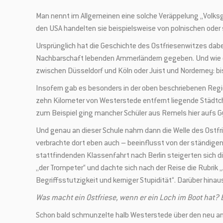
Man nennt im Allgemeinen eine solche Veräppelung „Volksg
den USA handelten sie beispielsweise von polnischen oder
Ursprünglich hat die Geschichte des Ostfriesenwitzes dabe
Nachbarschaft lebenden Ammerländern gegeben. Und wie das
zwischen Düsseldorf und Köln oder Juist und Norderney: bis
Insofern gab es besonders in der oben beschriebenen Regi
zehn Kilometer von Westerstede entfernt liegende Städtch
zum Beispiel ging mancher Schüler aus Remels hier aufs
Und genau an dieser Schule nahm dann die Welle des Ostf
verbrachte dort eben auch – beeinflusst von der ständige
stattfindenden Klassenfahrt nach Berlin steigerten sich di
„der Trompeter“ und dachte sich nach der Reise die Rubrik 
Begriffsstutzigkeit und kerniger Stupidität“. Darüber hin
Was macht ein Ostfriese, wenn er ein Loch im Boot hat? 
Schon bald schmunzelte halb Westerstede über den neu ang