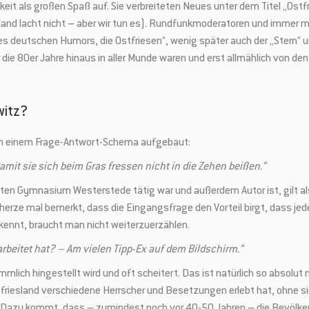
it als großen Spaß auf. Sie verbreiteten Neues unter dem Titel „Ostfri
iesland lacht nicht – aber wir tun es). Rundfunkmoderatoren und immer
des deutschen Humors, die Ostfriesen“, wenig später auch der „Stern“ u
er die 80er Jahre hinaus in aller Munde waren und erst allmählich von 
witz?
nach einem Frage-Antwort-Schema aufgebaut:
it sie sich beim Gras fressen nicht in die Zehen beißen.“
gten Gymnasium Westerstede tätig war und außerdem Autor ist, gilt als
herze mal bemerkt, dass die Eingangsfrage den Vorteil birgt, dass jedem
kennt, braucht man nicht weiterzuerzählen.
beitet hat? – Am vielen Tipp-Ex auf dem Bildschirm.“
ich hingestellt wird und oft scheitert. Das ist natürlich so absolut ni
sland verschiedene Herrscher und Besetzungen erlebt hat, ohne sich 
ch. Dazu kommt, dass – zumindest noch vor 40-50 Jahren – die Bevölk