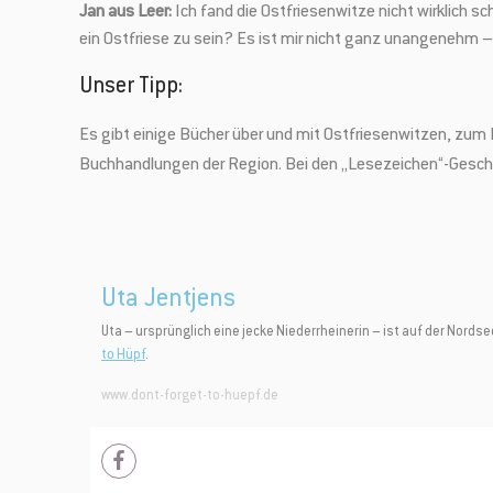
Jan aus Leer:
Ich fand die Ostfriesenwitze nicht wirklich sc
ein Ostfriese zu sein? Es ist mir nicht ganz unangenehm
Unser Tipp:
Es gibt einige Bücher über und mit Ostfriesenwitzen, zum 
Buchhandlungen der Region. Bei den „Lesezeichen“-Gesch
Uta Jentjens
Uta – ursprünglich eine jecke Niederrheinerin – ist auf der Nords
to Hüpf
.
www.dont-forget-to-huepf.de