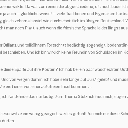
hlossener wirkte. Da war zum einen die abgeschiedene, oft noch bäuerl
 ja auch – glücklicherweise! – viele Traditionen und Eigenarten hartn
 gleich zehnmal soviel wie durchschnittlich im übrigen Deutschland. Vi
Jetzt anmelden und 5 € Rabatt sichern
ht man noch Platt, auch wenn die friesische Sprache leider längst aus
wsletter bist Du immer top-aktuell informiert. Du bekommst Infos zu neuen Partne
ler Brillanz und tollkühnem Fortschritt bedächtig abgeneigt; bodenstän
 und neuen Beiträgen in unserem Heimatliebe-Blog aus erster Hand.
schrieben. Und ich bin wirklich keine Freundin von Schubladen im Kopf
ie diese Späße auf ihre Kosten? Ich hab bei ein paar waschechten Ost
 Und von wegen dumm: ich habe sehr lange auf Juist gelebt und muss
sste erst einer von einer autofreien Insel kommen…
nach Registrierung eine e-Mail mit dem Gutscheincode. Diesen kannst Du bei De
ich fand/finde das nur lustig. Zum Thema Stolz: ich freu mich, sagen z
einer OSTFRIESLANDCARD einsetzen. Er ist jedoch nicht mit anderen Aktionen ko
riesenwitze ein wenig geärgert, weil es gefühlt für mich nur diese Sch
u dürfen.