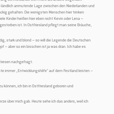
ich-ländlich anmutende Lage zwischen den Niederlanden und
äckig gehalten: Die wenigsten Menschen hier trinken
ele Kinder heißen hier eben nicht Kevin oder Lena –
!
gestorben ist. In Ostfriesland pflegt man seine Bräuche,
rn, attraktiven
dig, stark und blond – so will die Legende die Deutschen
 – aber so ein bisschen ist ja was dran. Ich habe es
friesen nachgefragt:
te immer „Entwicklungshilfe“ auf dem Festland leisten –
iner nächsten
u können, ich bin in Ostfriesland geboren und
mbinierbar.
erze über mich gab. Heute sehe ich das anders, weil ich