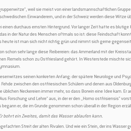
ruppenwitze“, weil sie meist von einer landsmannschaftlichen Gruppe 
 schwedischen Einwanderern, und in der Schweiz werden diese Witze ü
i einen durchaus ernsten Hintergrund. Vor langer Zeit hatte es blutig
 in der Natur des Menschen oftmals so ist: diese Feindschaft konnt
 heute ist man sich nicht richtig grün und nimmt sich gerne gegenseit
on schon sehr lange diese Reibereien: das Ammerland mit der Kreissta
en Remels schon zu Ostfriesland gehört. In Westerstede mischte sich
 Gymnasium.
riesenwitzes seinen konkreten Anfang: der spätere Neurologe und Psy
n Fehde zwischen den ostfriesischen Schülern und denen aus Oldenburg
e üblichen Neckereien immer mehr, so dass Borwin eine Idee kam. Er ar
„Aus Forschung und Lehre“ aus, in der er den „Homo ostfrisiensis“ vorst
aus begann er, die im Grunde genommen schon überall in der Region er
Er bohrt ein Zweites, damit das Wasser ablaufen kann.
efachten Streit der alten Rivalen. Und wie ein Stein, der ins Wasser