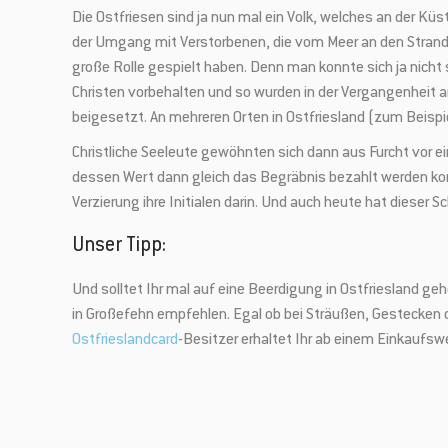
Die Ostfriesen sind ja nun mal ein Volk, welches an der K
der Umgang mit Verstorbenen, die vom Meer an den Strand a
große Rolle gespielt haben. Denn man konnte sich ja nicht s
Christen vorbehalten und so wurden in der Vergangenheit 
beigesetzt. An mehreren Orten in Ostfriesland (zum Beispi
Christliche Seeleute gewöhnten sich dann aus Furcht vor e
dessen Wert dann gleich das Begräbnis bezahlt werden konn
Verzierung ihre Initialen darin. Und auch heute hat dieser 
Unser Tipp:
Und solltet Ihr mal auf eine Beerdigung in Ostfriesland 
Mit unserem Ne
in Großefehn empfehlen. Egal ob bei Sträußen, Gestecken
Sonderaktionen
Ostfrieslandcard
-Besitzer erhaltet Ihr ab einem Einkaufs