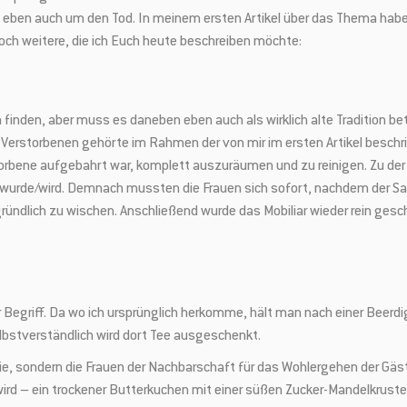
nd eben auch um den Tod. In meinem ersten Artikel über das Thema hab
noch weitere, die ich Euch heute beschreiben möchte:
ch finden, aber muss es daneben eben auch als wirklich alte Tradition 
 Verstorbenen gehörte im Rahmen der von mir im ersten Artikel beschr
orbene aufgebahrt war, komplett auszuräumen und zu reinigen. Zu der 
wurde/wird. Demnach mussten die Frauen sich sofort, nachdem der Sa
ündlich zu wischen. Anschließend wurde das Mobiliar wieder rein gesc
Begriff. Da wo ich ursprünglich herkomme, hält man nach einer Beerdig
elbstverständlich wird dort Tee ausgeschenkt.
lie, sondern die Frauen der Nachbarschaft für das Wohlergehen der Gäst
 wird – ein trockener Butterkuchen mit einer süßen Zucker-Mandelkrus