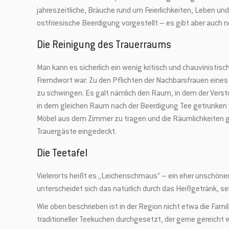
jahreszeitliche, Bräuche rund um Feierlichkeiten, Leben u
ostfriesische Beerdigung vorgestellt – es gibt aber auch 
Die Reinigung des Trauerraums
Man kann es sicherlich ein wenig kritisch und chauvinistis
Fremdwort war: Zu den Pflichten der Nachbarsfrauen eines
zu schwingen. Es galt nämlich den Raum, in dem der Verst
in dem gleichen Raum nach der Beerdigung Tee getrunken 
Möbel aus dem Zimmer zu tragen und die Räumlichkeiten gr
Trauergäste eingedeckt.
Die Teetafel
Vielerorts heißt es „Leichenschmaus“ – ein eher unschöner 
unterscheidet sich das natürlich durch das Heißgetränk, s
Wie oben beschrieben ist in der Region nicht etwa die Fami
traditioneller Teekuchen durchgesetzt, der gerne gereicht