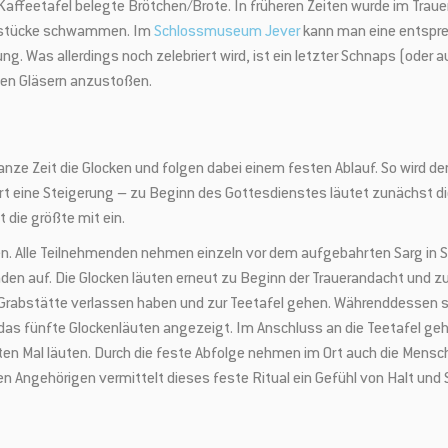
n Kaffeetafel belegte Brötchen/Brote. In früheren Zeiten wurde im Tr
rotstücke schwammen. Im
Schlossmuseum Jever
kann man eine entspre
g. Was allerdings noch zelebriert wird, ist ein letzter Schnaps (oder 
 den Gläsern anzustoßen.
 ganze Zeit die Glocken und folgen dabei einem festen Ablauf. So wird d
ährt eine Steigerung – zu Beginn des Gottesdienstes läutet zunächst die 
t die größte mit ein.
. Alle Teilnehmenden nehmen einzeln vor dem aufgebahrten Sarg in St
nden auf. Die Glocken läuten erneut zu Beginn der Trauerandacht und 
 Grabstätte verlassen haben und zur Teetafel gehen. Währenddessen sc
h das fünfte Glockenläuten angezeigt. Im Anschluss an die Teetafel 
n Mal läuten. Durch die feste Abfolge nehmen im Ort auch die Mensche
n Angehörigen vermittelt dieses feste Ritual ein Gefühl von Halt und S