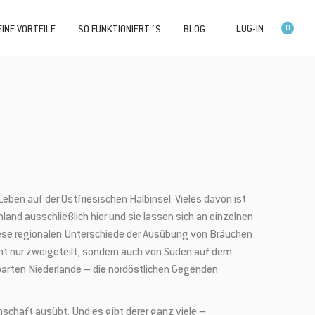
0
INE VORTEILE
SO FUNKTIONIERT´S
BLOG
eben auf der Ostfriesischen Halbinsel. Vieles davon ist
land ausschließlich hier und sie lassen sich an einzelnen
 Diese regionalen Unterschiede der Ausübung von Bräuchen
ht nur zweigeteilt, sondern auch von Süden auf dem
barten Niederlande – die nordöstlichen Gegenden
nschaft ausübt. Und es gibt derer ganz viele –