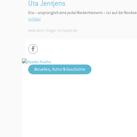
Uta Jentjens
Du erhältst 
Uta – ursprünglich eine jecke Niederrheinerin – ist auf der Nords
Bestellung 
to Hüpf
.
www.dont-forget-to-huepf.de
,
Aktuelles
Kultur & Geschichte