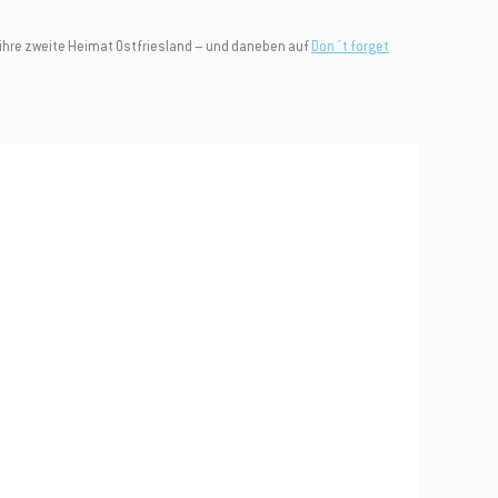
iner nächsten
er ihre zweite Heimat Ostfriesland – und daneben auf
Don´t forget
mbinierbar.