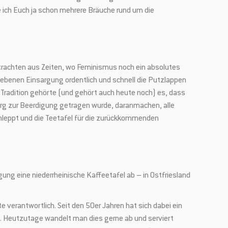
e ich Euch ja schon mehrere Bräuche rund um die
betrachten aus Zeiten, wo Feminismus noch ein absolutes
iebenen Einsargung ordentlich und schnell die Putzlappen
Tradition gehörte (und gehört auch heute noch) es, dass
rg zur Beerdigung getragen wurde, daranmachen, alle
hleppt und die Teetafel für die zurückkommenden
ung eine niederrheinische Kaffeetafel ab – in Ostfriesland
e verantwortlich. Seit den 50er Jahren hat sich dabei ein
te. Heutzutage wandelt man dies gerne ab und serviert