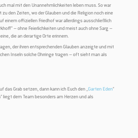
 auch mal mit den Unannehmlichkeiten leben muss. So war
zu den Zeiten, wo der Glauben und die Religion noch eine
f einem offiziellen Friedhof war allerdings ausschließlich
hoff“ – ohne Feierlichkeiten und meist auch ohne Sarg –
ine, die an derartige Orte erinnern.
✕
tragen, der ihren entsprechenden Glauben anzeigte und mit
chen Inseln solche Ohrringe tragen – oft sieht man als
!
uf das Grab setzen, dann kann ich Euch den „
Garten Eden
“
rn, attraktiven
n“ liegt dem Team besonders am Herzen und als