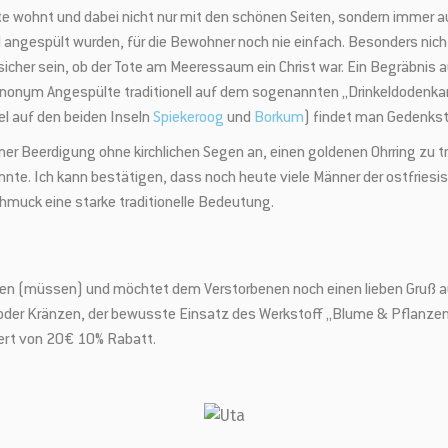
üste wohnt und dabei nicht nur mit den schönen Seiten, sondern immer
ngespült wurden, für die Bewohner noch nie einfach. Besonders nicht 
icher sein, ob der Tote am Meeressaum ein Christ war. Ein Begräbnis au
anonym Angespülte traditionell auf dem sogenannten „Drinkeldodenkark
el auf den beiden Inseln
Spiekeroog
und
Borkum
) findet man Gedenkste
iner Beerdigung ohne kirchlichen Segen an, einen goldenen Ohrring zu 
te. Ich kann bestätigen, dass noch heute viele Männer der ostfriesis
Schmuck eine starke traditionelle Bedeutung.
Jetzt anmelden und 5 € Rabatt sichern
gehen (müssen) und möchtet dem Verstorbenen noch einen lieben Gruß a
wsletter bist Du immer top-aktuell informiert. Du bekommst Infos zu neuen Partne
 oder Kränzen, der bewusste Einsatz des Werkstoff „Blume & Pflanze
 und neuen Beiträgen in unserem Heimatliebe-Blog aus erster Hand.
wert von 20€ 10% Rabatt.