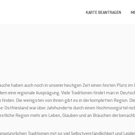
KARTE BEANTRAGEN
ME
uche haben auch noch in unserer heutigen Zeit einen festen Platz im L
dem eine regionale Ausprägung. Viele Traditionen findet man in Deutsch
 zu finden. Die wenigsten von ihnen gibt es in der kompletten Region.
e: Ostfriesland war über Jahrhunderte durch einen Hochmoorgürtel nic
 westliche Region mehr am Leben, Glauben und an Bräuchen der benach
.
sprünglichen Traditionen mit so viel Selbstverständlichkeit und Leide