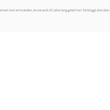
nach Registrierung eine e-Mail mit dem Gutscheincode. Diesen kannst Du bei De
eeinsel Juist entstanden, wo sie auch 16 Jahre lang gelebt hat. Sie bloggt also üb
einer OSTFRIESLANDCARD einsetzen. Er ist jedoch nicht mit anderen Aktionen ko