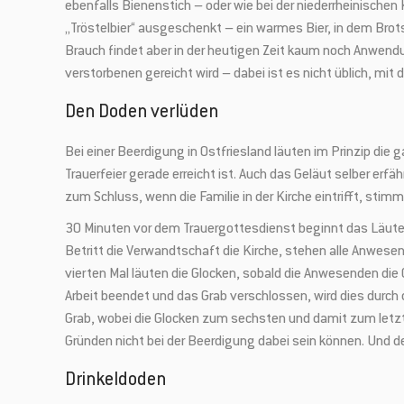
ebenfalls Bienenstich – oder wie bei der niederrheinische
„Tröstelbier“ ausgeschenkt – ein warmes Bier, in dem B
Brauch findet aber in der heutigen Zeit kaum noch Anwendun
verstorbenen gereicht wird – dabei ist es nicht üblich, mit
Den Doden verlüden
Bei einer Beerdigung in Ostfriesland läuten im Prinzip die
Trauerfeier gerade erreicht ist. Auch das Geläut selber erf
zum Schluss, wenn die Familie in der Kirche eintrifft, stimm
30 Minuten vor dem Trauergottesdienst beginnt das Läuten
Betritt die Verwandtschaft die Kirche, stehen alle Anwese
vierten Mal läuten die Glocken, sobald die Anwesenden die
Arbeit beendet und das Grab verschlossen, wird dies durc
Grab, wobei die Glocken zum sechsten und damit zum letzte
Gründen nicht bei der Beerdigung dabei sein können. Und de
Drinkeldoden