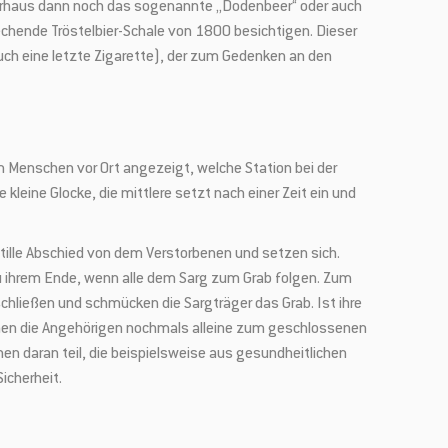
auerhaus dann noch das sogenannte „Dodenbeer“ oder auch
chende Tröstelbier-Schale von 1800 besichtigen. Dieser
auch eine letzte Zigarette), der zum Gedenken an den
en Menschen vor Ort angezeigt, welche Station bei der
kleine Glocke, die mittlere setzt nach einer Zeit ein und
ille Abschied von dem Verstorbenen und setzen sich.
zu ihrem Ende, wenn alle dem Sarg zum Grab folgen. Zum
hließen und schmücken die Sargträger das Grab. Ist ihre
gehen die Angehörigen nochmals alleine zum geschlossenen
n daran teil, die beispielsweise aus gesundheitlichen
icherheit.