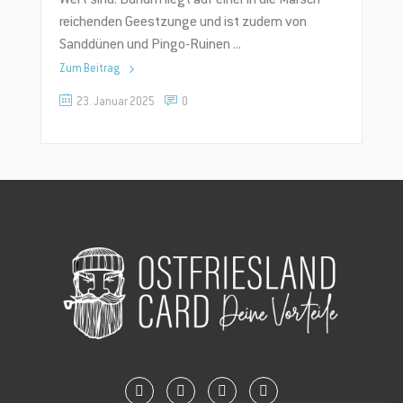
Wert sind. Dunum liegt auf einer in die Marsch
reichenden Geestzunge und ist zudem von
Sanddünen und Pingo-Ruinen
Zum Beitrag
23. Januar 2025
0