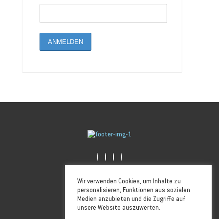
Golfstrasse 6, 26506 Norden
Wir verwenden Cookies, um Inhalte zu
04931-1732855
personalisieren, Funktionen aus sozialen
info@ostfrieslandcard.com
Medien anzubieten und die Zugriffe auf
unsere Website auszuwerten.
Folge uns