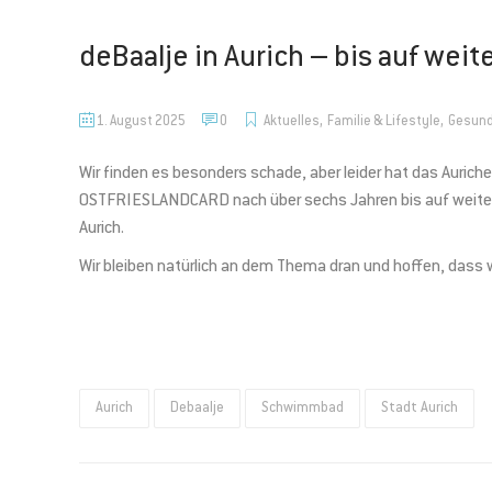
deBaalje in Aurich – bis auf wei
,
,
1. August 2025
0
Aktuelles
Familie & Lifestyle
Gesund
Wir finden es besonders schade, aber leider hat das Auric
OSTFRIESLANDCARD nach über sechs Jahren bis auf weiteres 
Aurich.
Wir bleiben natürlich an dem Thema dran und hoffen, dass
Aurich
Debaalje
Schwimmbad
Stadt Aurich