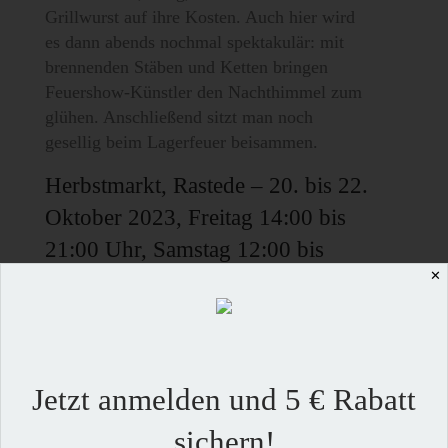
Grillwurst auf ihre Kosten. Auch hier wird
es dann abends nochmal spektakulär: mit
brennenden Stäben und Ketten bringen
Feuershow-Künstler den Nachthimmel zum
glühen. Anschließend sitzt man noch
gesellig beim Lagerfeuer beisammen.
Herbstmarkt, Rastede – 20. bis 22.
Oktober 2023, Freitag 14:00 bis
21:00 Uhr, Samstag 12:00 bis
✕
21:00 Uhr und Sonntag von 11:00
bis 18:00 Uhr (mit
verkaufsoffenem Sonntag des
ortsansässigen Handels)
Jetzt anmelden und 5 € Rabatt
Auf dem Kögel-Willms-Platz kann man sich
sichern!
an diesen drei Tagen jede Menge