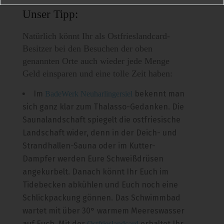
Unser Tipp:
Natürlich könnt Ihr als Ostfrieslandcard-
Besitzer bei den Besuchen der oben
genannten Orte auch wieder jede Menge
Geld einsparen und eine tolle Zeit haben:
Im
bekennt man
BadeWerk Neuharlingersiel
sich ganz klar zum Thalasso-Gedanken. Die
Saunalandschaft spiegelt die ostfriesische
Landschaft wider, denn in der Deich- und
Strandhallen-Sauna oder im Kutter-
Dampfer werden Eure Schweißdrüsen
angekurbelt. Danach könnt Ihr Euch im
Tidebecken abkühlen und Euch noch eine
Schlickpackung gönnen. Das Schwimmbad
wartet mit über 30° warmem Meereswasser
auf Euch. Mit der
erhaltet Ihr
Ostfrieslandcard