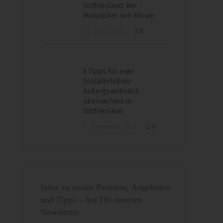
Ostfriesland: Der
Münzacker von Filsum
13. März 2026
0
5 Tipps für euer
Schlaferlebnis-
Außergewöhnlich
übernachten in
Ostfriesland
4. September 2022
0
Infos zu neuen Partnern, Angeboten
und Tipps – hol Dir unseren
Newsletter