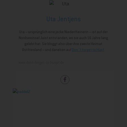
Uta Jentjens
Uta – ursprünglich eine jecke Niederrheinerin – ist auf der
Nordseeinsel Juist entstanden, wo sie auch 16 Jahre lang
gelebt hat. Sie bloggt also über ihre zweite Heimat
Ostfriesland – und daneben auf
Don´t forget to Hüpf
.
www.dont-forget-to-huepf.de