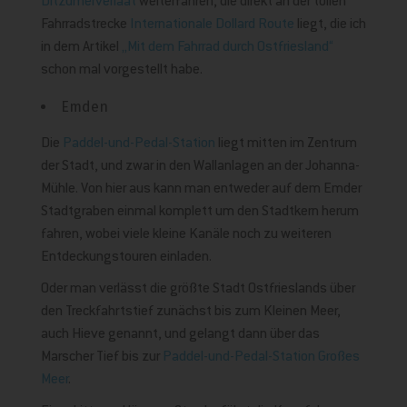
Ditzumerverlaat
weiterfahren, die direkt an der tollen
Fahrradstrecke
Internationale Dollard Route
liegt, die ich
in dem Artikel
„Mit dem Fahrrad durch Ostfriesland“
schon mal vorgestellt habe.
Emden
Die
Paddel-und-Pedal-Station
liegt mitten im Zentrum
der Stadt, und zwar in den Wallanlagen an der Johanna-
Mühle. Von hier aus kann man entweder auf dem Emder
Stadtgraben einmal komplett um den Stadtkern herum
fahren, wobei viele kleine Kanäle noch zu weiteren
Entdeckungstouren einladen.
Oder man verlässt die größte Stadt Ostfrieslands über
den Treckfahrtstief zunächst bis zum Kleinen Meer,
auch Hieve genannt, und gelangt dann über das
Marscher Tief bis zur
Paddel-und-Pedal-Station Großes
Meer
.