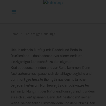
Home
Posts tagged "ausflüge"
Urlaub oder ein Ausflug mit Paddel und Pedal in
Ostfriesland – das bedeutet vor allem: inmitten
einzigartiger Landschaft zu den eigenen
Kraftressourcen finden und zur Ruhe kommen. Denn
fast automatisch passt sich der alltagstaugliche und
damit oft gestresste Biorhythmus den natürlichen
Gegebenheiten an. Man bewegt sich nach kürzester
Zeit im Einklang mit der Natur und kann gar nicht anders
als sich zu entspannen. Denn Ostfriesland mit seiner
Weite, seinen tollen Himmelbildern und den Ortschaften