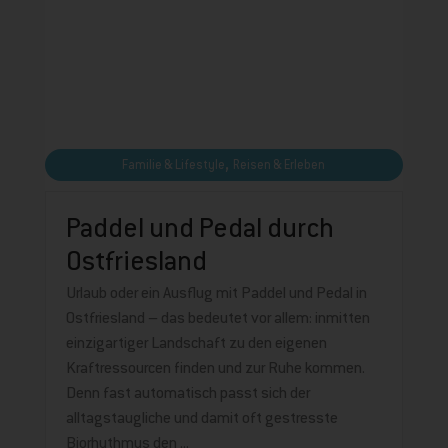
,
Familie & Lifestyle
Reisen & Erleben
Paddel und Pedal durch
Ostfriesland
Urlaub oder ein Ausflug mit Paddel und Pedal in
Ostfriesland – das bedeutet vor allem: inmitten
einzigartiger Landschaft zu den eigenen
Kraftressourcen finden und zur Ruhe kommen.
Denn fast automatisch passt sich der
alltagstaugliche und damit oft gestresste
Biorhythmus den