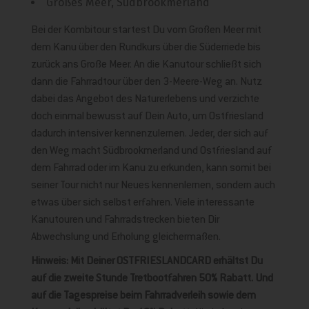
Großes Meer, Südbrookmerland
Bei der Kombitour startest Du vom Großen Meer mit
dem Kanu über den Rundkurs über die Süderriede bis
zurück ans Große Meer. An die Kanutour schließt sich
dann die Fahrradtour über den 3-Meere-Weg an. Nutz
dabei das Angebot des Naturerlebens und verzichte
doch einmal bewusst auf Dein Auto, um Ostfriesland
dadurch intensiver kennenzulernen. Jeder, der sich auf
den Weg macht Südbrookmerland und Ostfriesland auf
dem Fahrrad oder im Kanu zu erkunden, kann somit bei
seiner Tour nicht nur Neues kennenlernen, sondern auch
etwas über sich selbst erfahren. Viele interessante
Kanutouren und Fahrradstrecken bieten Dir
Abwechslung und Erholung gleichermaßen.
Hinweis: Mit Deiner OSTFRIESLANDCARD erhältst Du
auf die zweite Stunde Tretbootfahren 50% Rabatt. Und
auf die Tagespreise beim Fahrradverleih sowie dem