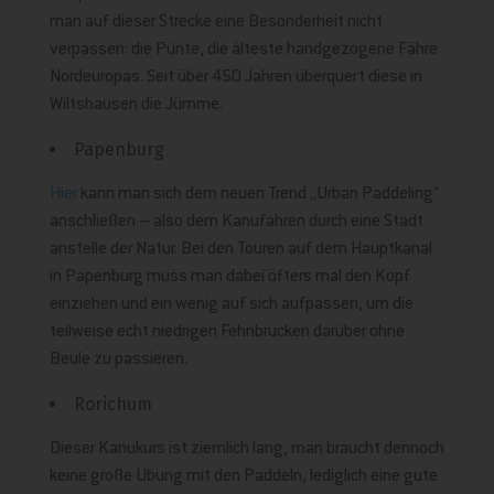
man auf dieser Strecke eine Besonderheit nicht
verpassen: die Pünte, die älteste handgezogene Fähre
Nordeuropas. Seit über 450 Jahren überquert diese in
Wiltshausen die Jümme.
Papenburg
Hier
kann man sich dem neuen Trend „Urban Paddeling“
anschließen – also dem Kanufahren durch eine Stadt
anstelle der Natur. Bei den Touren auf dem Hauptkanal
in Papenburg muss man dabei öfters mal den Kopf
einziehen und ein wenig auf sich aufpassen, um die
teilweise echt niedrigen Fehnbrücken darüber ohne
Beule zu passieren.
Rorichum
Dieser Kanukurs ist ziemlich lang, man braucht dennoch
keine große Übung mit den Paddeln, lediglich eine gute