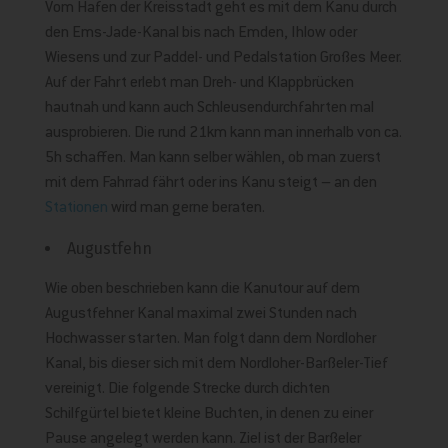
Vom Hafen der Kreisstadt geht es mit dem Kanu durch
den Ems-Jade-Kanal bis nach Emden, Ihlow oder
Wiesens und zur Paddel- und Pedalstation Großes Meer.
Auf der Fahrt erlebt man Dreh- und Klappbrücken
hautnah und kann auch Schleusendurchfahrten mal
ausprobieren. Die rund 21km kann man innerhalb von ca.
5h schaffen. Man kann selber wählen, ob man zuerst
mit dem Fahrrad fährt oder ins Kanu steigt – an den
Stationen
wird man gerne beraten.
Augustfehn
Wie oben beschrieben kann die Kanutour auf dem
Augustfehner Kanal maximal zwei Stunden nach
Hochwasser starten. Man folgt dann dem Nordloher
Kanal, bis dieser sich mit dem Nordloher-Barßeler-Tief
vereinigt. Die folgende Strecke durch dichten
Schilfgürtel bietet kleine Buchten, in denen zu einer
Pause angelegt werden kann. Ziel ist der Barßeler