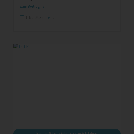
Zum Beitrag
1. Mai 2023
0
,
Familie & Lifestyle
Reisen & Erleben