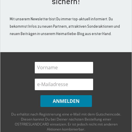
sichern!
antreten.
Timmel
Mit unserem Newsletter bist Du immer top-aktuell informiert. Du
bekommst Infos zu neuen Partnern, attraktiven Sonderaktionen und
Das Timmeler Meer ist an sich schon eine Reise wert,
neuen Beiträgen in unserem Heimatliebe-Blog aus erster Hand.
denn hier findet man einen naturbelassenen
Sandstrand mit toller Bademöglichkeit, ein nettes Café
und einen kleinen Campingplatz. Von
hier
aus kann man
sein Kanu aber auch entweder Richtung Rorichum
steuern oder man folgt dem Fehntjer Tief Richtung
Nordwesten, biegt dann in die Heuwieke und etwas
später in das Rorichumer Tief ein, welches einen wieder
zum Ausgangspunkt zurückführt. Dabei passiert man
übrigens die „Liebesinsel“ – das muss ich ja glatt mal
recherchieren, warum die so heißt…
Du erhältst nach Registrierung eine e-Mail mit dem Gutscheincode.
Weener
Diesen kannst Du bei Deiner nächsten Bestellung einer
OSTFRIESLANDCARD einsetzen. Er ist jedoch nicht mit anderen
Von der dortigen
Station
macht man sich zunächst auf
Aktionen kombinierbar.