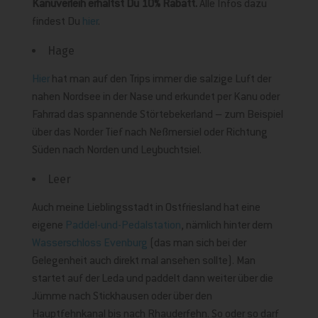
Kanuverleih erhältst Du 10% Rabatt.
Alle Infos dazu
findest Du
hier
.
Hage
Hier
hat man auf den Trips immer die salzige Luft der
nahen Nordsee in der Nase und erkundet per Kanu oder
Fahrrad das spannende Störtebekerland – zum Beispiel
über das Norder Tief nach Neßmersiel oder Richtung
Süden nach Norden und Leybuchtsiel.
Leer
Auch meine Lieblingsstadt in Ostfriesland hat eine
eigene
Paddel-und-Pedalstation
, nämlich hinter dem
Wasserschloss Evenburg
(das man sich bei der
Gelegenheit auch direkt mal ansehen sollte). Man
startet auf der Leda und paddelt dann weiter über die
Jümme nach Stickhausen oder über den
Hauptfehnkanal bis nach Rhauderfehn. So oder so darf