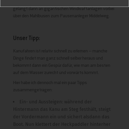
dem Buschfelder Sieltief auf den wässrigen Weg und
gelangt dann an gigantischen Windkraftanlagen vorbei
über den Mahlbusen zum Pausenanleger Middelweg.
Unser Tipp:
Kanufahren ist relativ schnell zu erlernen – manche
Dinge findet man ganz schnell selber heraus und
bekommt dann ein Gespür dafür, wie man am besten
auf dem Wasser zurecht und vorwärts kommt.
Hier habe ich dennoch mal ein paar Tipps
zusammengetragen:
Ein- und Aussteigen: während der
Hintermann das Kanu am Steg festhält, steigt
der Vordermann ein und sichert alsdann das
Boot. Nun klettert der Heckpaddler hinterher