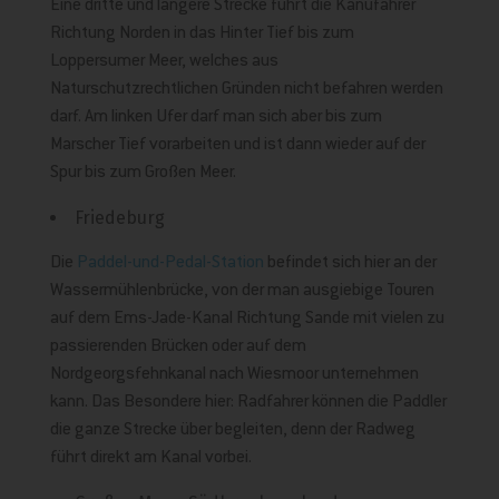
Eine dritte und längere Strecke führt die Kanufahrer
Richtung Norden in das Hinter Tief bis zum
Loppersumer Meer, welches aus
Naturschutzrechtlichen Gründen nicht befahren werden
darf. Am linken Ufer darf man sich aber bis zum
Marscher Tief vorarbeiten und ist dann wieder auf der
Spur bis zum Großen Meer.
Friedeburg
Die
Paddel-und-Pedal-Station
befindet sich hier an der
Wassermühlenbrücke, von der man ausgiebige Touren
auf dem Ems-Jade-Kanal Richtung Sande mit vielen zu
passierenden Brücken oder auf dem
Nordgeorgsfehnkanal nach Wiesmoor unternehmen
kann. Das Besondere hier: Radfahrer können die Paddler
die ganze Strecke über begleiten, denn der Radweg
führt direkt am Kanal vorbei.