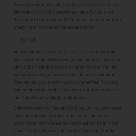
Hafen, in der man bei der
Paddel-und Pedalstation
die
Fahrräder für den Rückweg leihen kann. Für die etwa
9km braucht man etwa 2 ½ Stunden – wenn man Rast
macht, natürlich dementsprechend länger.
Barßel
Auch an dieser
Paddel-und-Pedal-Station
muss man
auf die Gezeiten achten und gucken, dass man nicht zu
einer Ebbe-Periode ins Kanu steigen möchte. Von hier
aus kann man logischerweise die oben beschriebene
Strecke von Augustfehn in der umgekehrten Richtung
fahren. Oder man paddelt durch den Aue-Godensholter-
Tief zum Pausenanleger Godensholt.
Oder man wählt die Tour am Barßeler Leuchtturm vorbei
in die Soeste hinein, wobei man den Ortskern des
Städtchens vom Wasser aus begutachten kann. Nach
etwa 1 ½ Stunden ist Lohe und eine weitere Stunde