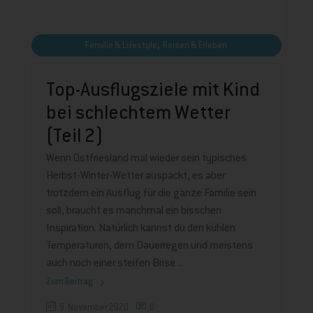
,
Familie & Lifestyle
Reisen & Erleben
Top-Ausflugsziele mit Kind
bei schlechtem Wetter
(Teil 2)
Wenn Ostfriesland mal wieder sein typisches
Herbst-Winter-Wetter auspackt, es aber
trotzdem ein Ausflug für die ganze Familie sein
soll, braucht es manchmal ein bisschen
Inspiration. Natürlich kannst du den kühlen
Temperaturen, dem Dauerregen und meistens
auch noch einer steifen Brise
Zum Beitrag
9. November 2020
0