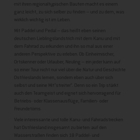
mit ihren regionaltypischen Bauten macht es einem
ganz leicht, zu sich selber zu finden – und zu dem, was
wirklich wichtig ist im Leben.
Mit Paddel und Pedal – das heißt eben seinen
deutschen Lieblingslandstrich mit dem Kanu und mit
dem Fahrrad zu erkunden und ihn so mal aus einer
anderen Perspektive zu erleben. Ob Einheimischer,
Ortskenner oder Urlauber, Neuling – ein jeder kann auf
so einer Tour nicht nur viel über die Natur und Geschichte
Ostfrieslands lernen, sondern eben auch über sich
selbst und seine Mit“streiter“. Denn so ein Trip stärkt
auch den Teamgeist und eignet sich hervorragend für
Betriebs- oder Klassenausflüge, Familien- oder
Freundetörns.
Viele interessante und tolle Kanu- und Fahrradstrecken
hat Ostfriesland insgesamt zu bieten: auf den
Wasserstraßen finden sich 18 Paddel- und