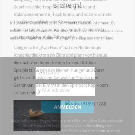
sichern!
Geschicklichkeitsspiele, Klettergeräte und
Balancierelemente, Tischtennis und noch viel mehr.
Hier findet wirklich jede Altersklasse eine
Mit unserem Newsletter bist Du immer top-aktuell informiert. Du
Beschäftigung, sodass es vermutlich ziemlich
bekommst Infos zu neuen Partnern, attraktiven Sonderaktionen und
müde zurück auf die Fähre geht.
neuen Beiträgen in unserem Heimatliebe-Blog aus erster Hand.
Übrigens: Im „Kap Hoorn“ hat der Norderneyer
Kinderkurdirektor sein Büro und plant von hieraus
die nächsten Ideen für den In- und Outdoor-
Spielplatz. Gegen den kleinen Hunger und Durst
gibt’s am Kiosk eine Auswahl an Snacks und
Getränken. Der Eintritt in den Spielpark Kap Hoorn
ist kostenlos!
Du erhältst nach Registrierung eine e-Mail mit dem Gutscheincode.
Diesen kannst Du bei Deiner nächsten Bestellung einer
OSTFRIESLANDCARD einsetzen. Er ist jedoch nicht mit anderen