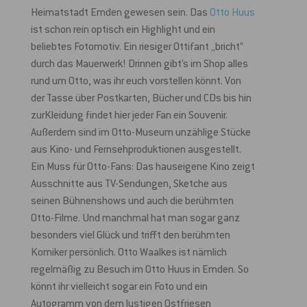
Heimatstadt Emden gewesen sein. Das
Otto Huus
ist schon rein optisch ein Highlight und ein
beliebtes Fotomotiv. Ein riesiger Ottifant „bricht“
durch das Mauerwerk! Drinnen gibt’s im Shop alles
rund um Otto, was ihr euch vorstellen könnt. Von
der Tasse über Postkarten, Bücher und CDs bis hin
zurKleidung findet hier jeder Fan ein Souvenir.
Außerdem sind im Otto-Museum unzählige Stücke
aus Kino- und Fernsehproduktionen ausgestellt.
Ein Muss für Otto-Fans: Das hauseigene Kino zeigt
Ausschnitte aus TV-Sendungen, Sketche aus
seinen Bühnenshows und auch die berühmten
Otto-Filme. Und manchmal hat man sogar ganz
besonders viel Glück und trifft den berühmten
Komiker persönlich. Otto Waalkes ist nämlich
regelmäßig zu Besuch im Otto Huus in Emden. So
könnt ihr vielleicht sogar ein Foto und ein
Autogramm von dem lustigen Ostfriesen