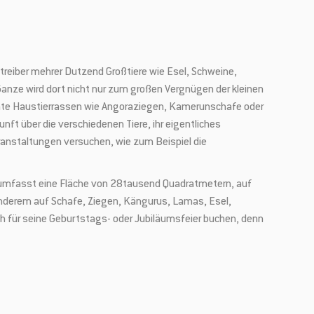
Betreiber mehrer Dutzend Großtiere wie Esel, Schweine,
anze wird dort nicht nur zum großen Vergnügen der kleinen
hte Haustierrassen wie Angoraziegen, Kamerunschafe oder
nft über die verschiedenen Tiere, ihr eigentliches
ranstaltungen versuchen, wie zum Beispiel die
mfasst eine Fläche von 28tausend Quadratmetern, auf
 anderem auf Schafe, Ziegen, Kängurus, Lamas, Esel,
h für seine Geburtstags- oder Jubiläumsfeier buchen, denn