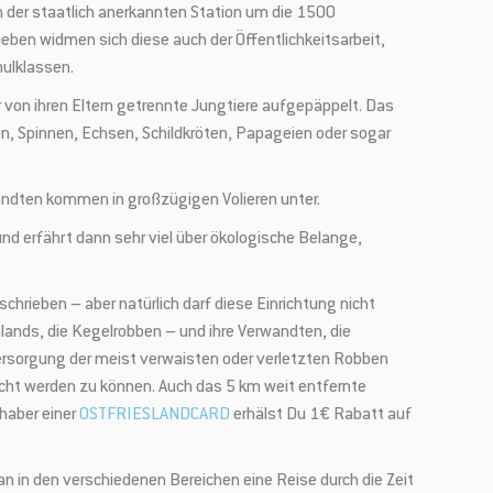
den der staatlich anerkannten Station um die 1500
eben widmen sich diese auch der Öffentlichkeitsarbeit,
hulklassen.
von ihren Eltern getrennte Jungtiere aufgepäppelt. Das
n, Spinnen, Echsen, Schildkröten, Papageien oder sogar
wandten kommen in großzügigen Volieren unter.
d erfährt dann sehr viel über ökologische Belange,
schrieben – aber natürlich darf diese Einrichtung nicht
hlands, die Kegelrobben – und ihre Verwandten, die
ersorgung der meist verwaisten oder verletzten Robben
acht werden zu können. Auch das 5 km weit entfernte
haber einer
OSTFRIESLANDCARD
erhälst Du 1€ Rabatt auf
an in den verschiedenen Bereichen eine Reise durch die Zeit