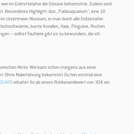
, wer im Erdmittelalter die Ozeane beherrschte. Zudem sind
it. Besonderes Highlight: das „Paläoaquarium“, eine 10
 im Urzeitmeer-Museum, in man durch alle Erdzeitalter
e Fischschwärme, bunte Korallen, Haie, Pinguine, Rochen
✕
ngen – selbst Faultiere gibt es zu bewundern, die ich
!
 tierischen Motiv. Wer kann schon morgens aus einer
ht. Ohne Malerfahrung bekommst Du hier erstmal eine
DCARD
erhaltet Ihr ab einem Rohkeramikwert von 30€ ein
rn, attraktiven