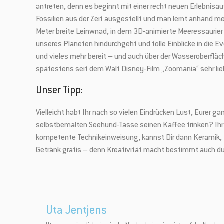
antreten, denn es beginnt mit einer recht neuen Erlebnisa
Fossilien aus der Zeit ausgestellt und man lernt anhand 
Meter breite Leinwnad, in dem 3D-animierte Meeressaurier
unseres Planeten hindurchgeht und tolle Einblicke in die E
und vieles mehr bereit – und auch über der Wasseroberfläch
spätestens seit dem Walt Disney-Film „Zoomania“ sehr lie
Unser Tipp:
Vielleicht habt Ihr nach so vielen Eindrücken Lust, Eurer g
selbstbemalten Seehund-Tasse seinen Kaffee trinken? Ihr 
kompetente Technikeinweisung, kannst Dir dann Keramik, F
Mit unserem Ne
Getränk gratis – denn Kreativität macht bestimmt auch du
Sonderaktionen
Uta Jentjens