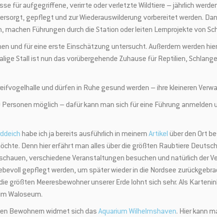
sse für aufgegriffene, verirrte oder verletzte Wildtiere – jährlich wer
ersorgt, gepflegt und zur Wiederauswilderung vorbereitet werden. Dan
, machen Führungen durch die Station oder leiten Lernprojekte von Sc
 und für eine erste Einschätzung untersucht. Außerdem werden hier 
ige Stall ist nun das vorübergehende Zuhause für Reptilien, Schlange
Greifvogelhalle und dürfen in Ruhe gesund werden – ihre kleineren Ver
 Personen möglich – dafür kann man sich für eine Führung anmelden un
rddeich
habe ich ja bereits ausführlich in meinem
Artikel
über den Ort be
möchte. Denn hier erfährt man alles über die größten Raubtiere Deutsc
schauen, verschiedene Veranstaltungen besuchen und natürlich der V
iebevoll gepflegt werden, um später wieder in die Nordsee zurückgebr
ie größten Meeresbewohner unserer Erde lohnt sich sehr. Als Kartenin
h im Waloseum.
en Bewohnern widmet sich das
Aquarium Wilhelmshaven
. Hier kann m