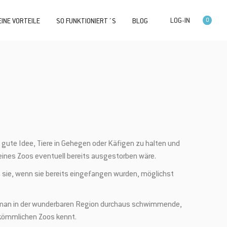
0
INE VORTEILE
SO FUNKTIONIERT´S
BLOG
e gute Idee, Tiere in Gehegen oder Käfigen zu halten und
eines Zoos eventuell bereits ausgestorben wäre.
ss sie, wenn sie bereits eingefangen wurden, möglichst
ann man in der wunderbaren Region durchaus schwimmende,
rkömmlichen Zoos kennt.