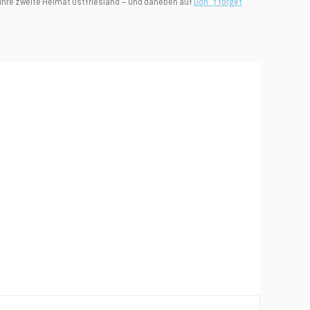
er ihre zweite Heimat Ostfriesland – und daneben auf
Don´t forget
iner nächsten
mbinierbar.