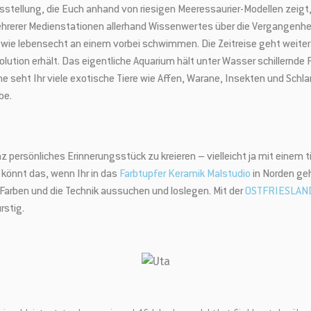
usstellung, die Euch anhand von riesigen Meeressaurier-Modellen zeigt
mehrerer Medienstationen allerhand Wissenwertes über die Vergangenhe
 wie lebensecht an einem vorbei schwimmen. Die Zeitreise geht weiter
volution erhält. Das eigentliche Aquarium hält unter Wasser schillernd
e seht Ihr viele exotische Tiere wie Affen, Warane, Insekten und Schla
be.
Jetzt anmelden und 5 € Rabatt sichern
anz persönliches Erinnerungsstück zu kreieren – vielleicht ja mit einem
könnt das, wenn Ihr in das
Farbtupfer Keramik Malstudio
in Norden ge
arben und die Technik aussuchen und loslegen. Mit der
OSTFRIESLAN
wsletter bist Du immer top-aktuell informiert. Du bekommst Infos zu neuen Partne
rstig.
 und neuen Beiträgen in unserem Heimatliebe-Blog aus erster Hand.