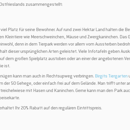
s Ostfrieslands zusammengestellt:
anz viel Platz für seine Bewohner. Auf rund zwei Hektar Land halten die 
rten Kleintiere wie Meerschweinchen, Mäuse und Zwergkaninchen. Das G
nwohl, denn in dem Tierpark werden vor allem vom Aussterben bedro
lt dieser ursprünglichen Arten geleistet. Viele Infotafeln geben Ausku
uf dem großen Spielplatz austoben oder an einer der angebotenen Ve
e ist.
ergnügen kann man auch in Rechtsupweg verbringen.
Birgits Tiergarten
u
 der 50 Gehege, oder einfach frei auf dem Gelände. Man trifft unter
Streichelwiese mit Hasen und Kaninchen. Gerne kann man den Park auc
peisekarte.
haltet Ihr 20% Rabatt auf den regulären Eintrittspreis.