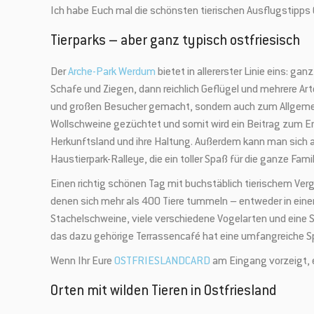
Ich habe Euch mal die schönsten tierischen Ausflugstipp
Tierparks – aber ganz typisch ostfriesisch
Der
Arche-Park Werdum
bietet in allererster Linie eins: g
Schafe und Ziegen, dann reichlich Geflügel und mehrere A
und großen Besucher gemacht, sondern auch zum Allgemei
Wollschweine gezüchtet und somit wird ein Beitrag zum Erha
Herkunftsland und ihre Haltung. Außerdem kann man sich a
Haustierpark-Ralleye, die ein toller Spaß für die ganze Famili
Einen richtig schönen Tag mit buchstäblich tierischem V
denen sich mehr als 400 Tiere tummeln – entweder in einem
Stachelschweine, viele verschiedene Vogelarten und eine 
das dazu gehörige Terrassencafé hat eine umfangreiche S
Wenn Ihr Eure
OSTFRIESLANDCARD
am Eingang vorzeigt, er
Orten mit wilden Tieren in Ostfriesland