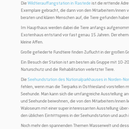
Die
Wildtierauffangstation in Rastede
ist die rettende Adre
Exemplare gebracht, die dann von den Mitarbeitern/innen v
beraten und klären Menschen auf, die Tiere gefunden haben
Im Haupthaus werden dabei die Tiere anfangs aufgenommen
Exotenhaus entstand vor fast genau 15 Jahren. Der ehemal
kleine Affen.
Große gefiederte Fundtiere finden Zuflucht in der großen 
Ein Besuch der Station ist am besten als Gruppe mit 10-20
Naturschutz und die Rehabilitation verletzter Tiere.
Die
Seehundstation des Nationalparkhauses in Norden-No
fehlen, wenn man die Tierparks in Ostfriesland vorstellen 
Seehunde. Man kann sich die umfangreiche Ausstellung an
und Seehunde beiwohnen, die von den Mitarbeitern/innen l
Waloseum mit einer super interessanten Ausstellung über d
den üblichen Eintrittspreis in der Seehundstation und auc
Noch mehr den spannenden Themen Wasserwelt und dess