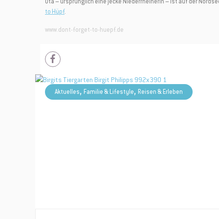
Uta – ursprünglich eine jecke Niederrheinerin – ist auf der Nords
Du erhältst 
to Hüpf
.
Bestellung 
www.dont-forget-to-huepf.de
,
,
Aktuelles
Familie & Lifestyle
Reisen & Erleben