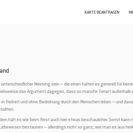
KARTE BEANTRAGEN
ME
land
 unterschiedlicher Meinung sein – die einen halten es generell für kein
ispielsweise das Argument dagegen, dass so manche Tierart außerhalb 
chst in Freiheit und ohne Bedrohung durch den Menschen leben – und da
sollten.
sondern hält es wie beim Rest auch hier etwas beschaulicher. Somit k
e Lebewesen bestaunen – allerdings nicht so ganz, wie man es aus he