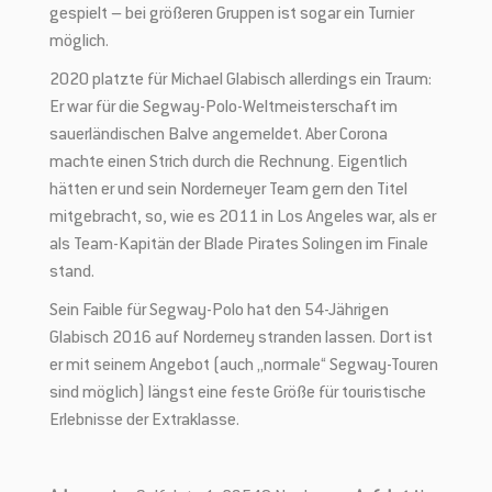
gespielt – bei größeren Gruppen ist sogar ein Turnier
möglich.
2020 platzte für Michael Glabisch allerdings ein Traum:
Er war für die Segway-Polo-Weltmeisterschaft im
sauerländischen Balve angemeldet. Aber Corona
machte einen Strich durch die Rechnung. Eigentlich
hätten er und sein Norderneyer Team gern den Titel
mitgebracht, so, wie es 2011 in Los Angeles war, als er
als Team-Kapitän der Blade Pirates Solingen im Finale
stand.
Sein Faible für Segway-Polo hat den 54-Jährigen
Glabisch 2016 auf Norderney stranden lassen. Dort ist
er mit seinem Angebot (auch „normale“ Segway-Touren
sind möglich) längst eine feste Größe für touristische
Erlebnisse der Extraklasse.