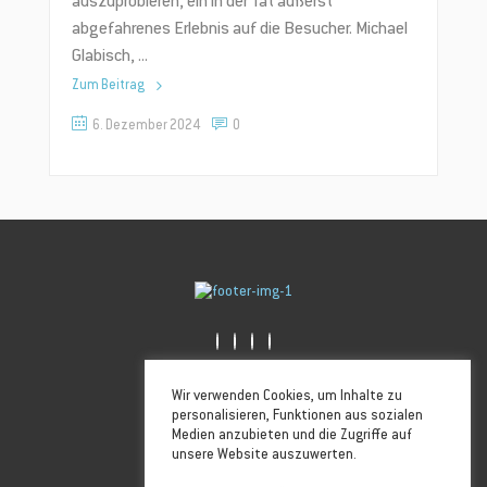
auszuprobieren, ein in der Tat äußerst
abgefahrenes Erlebnis auf die Besucher. Michael
Glabisch,
Zum Beitrag
6. Dezember 2024
0
Golfstrasse 6, 26506 Norden
Wir verwenden Cookies, um Inhalte zu
04931-1732855
personalisieren, Funktionen aus sozialen
info@ostfrieslandcard.com
Medien anzubieten und die Zugriffe auf
Folge uns
unsere Website auszuwerten.