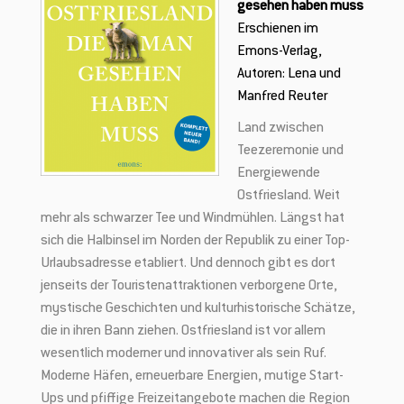
bekommst Infos zu neuen Partnern, attraktiven Sonderaktionen und
gesehen haben muss
neuen Beiträgen in unserem Heimatliebe-Blog aus erster Hand.
Erschienen im
Emons-Verlag,
Autoren: Lena und
Manfred Reuter
Land zwischen
Teezeremonie und
Energiewende
Ostfriesland. Weit
mehr als schwarzer Tee und Windmühlen. Längst hat
sich die Halbinsel im Norden der Republik zu einer Top-
Urlaubsadresse etabliert. Und dennoch gibt es dort
Du erhältst nach Registrierung eine e-Mail mit dem Gutscheincode.
jenseits der Touristenattraktionen verborgene Orte,
Diesen kannst Du bei Deiner nächsten Bestellung einer
OSTFRIESLANDCARD einsetzen. Er ist jedoch nicht mit anderen
mystische Geschichten und kulturhistorische Schätze,
Aktionen kombinierbar.
die in ihren Bann ziehen. Ostfriesland ist vor allem
wesentlich moderner und innovativer als sein Ruf.
Moderne Häfen, erneuerbare Energien, mutige Start-
Ups und pfiffige Freizeitangebote machen die Region