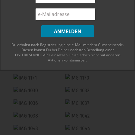
findet Ihr hier
.
Kontakt:
Kudo Fusion Restaurant, Alter Markt 9,
26721 Emden, Tel.: 049219931150, Internet:
www.kudo-restaurant-emden.de
Du erhältst nach Registrierung eine e-Mail mit dem Gutscheincode.
Diesen kannst Du bei Deiner nächsten Bestellung einer
OSTFRIESLANDCARD einsetzen. Er ist jedoch nicht mit anderen
Aktionen kombinierbar.