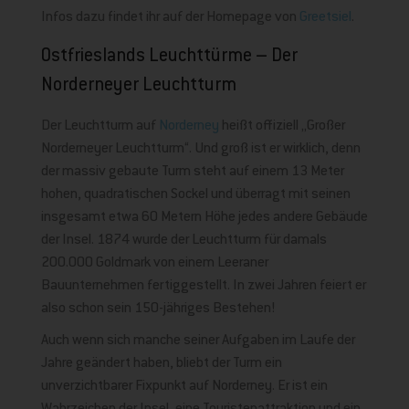
Infos dazu findet ihr auf der Homepage von
Greetsiel
.
Ostfrieslands Leuchttürme – Der
Norderneyer Leuchtturm
Der Leuchtturm auf
Norderney
heißt offiziell „Großer
Norderneyer Leuchtturm“. Und groß ist er wirklich, denn
der massiv gebaute Turm steht auf einem 13 Meter
hohen, quadratischen Sockel und überragt mit seinen
insgesamt etwa 60 Metern Höhe jedes andere Gebäude
der Insel. 1874 wurde der Leuchtturm für damals
200.000 Goldmark von einem Leeraner
Bauunternehmen fertiggestellt. In zwei Jahren feiert er
also schon sein 150-jähriges Bestehen!
Auch wenn sich manche seiner Aufgaben im Laufe der
Jahre geändert haben, bliebt der Turm ein
unverzichtbarer Fixpunkt auf Norderney. Er ist ein