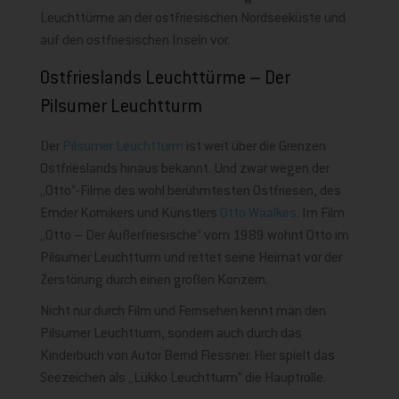
Leuchttürme an der ostfriesischen Nordseeküste und
auf den ostfriesischen Inseln vor.
Ostfrieslands Leuchttürme – Der
Pilsumer Leuchtturm
Der
Pilsumer Leuchtturm
ist weit über die Grenzen
Ostfrieslands hinaus bekannt. Und zwar wegen der
„Otto“-Filme des wohl berühmtesten Ostfriesen, des
Emder Komikers und Künstlers
Otto Waalkes
. Im Film
„Otto – Der Außerfriesische“ vom 1989 wohnt Otto im
Pilsumer Leuchtturm und rettet seine Heimat vor der
Zerstörung durch einen großen Konzern.
Nicht nur durch Film und Fernsehen kennt man den
Pilsumer Leuchtturm, sondern auch durch das
Kinderbuch von Autor Bernd Flessner. Hier spielt das
Seezeichen als „Lükko Leuchtturm“ die Hauptrolle.