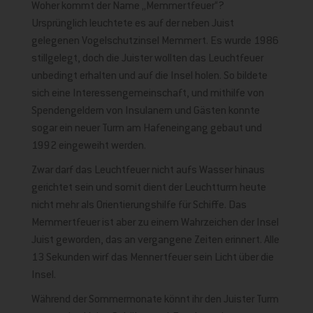
Woher kommt der Name „Memmertfeuer“?
Ursprünglich leuchtete es auf der neben Juist
gelegenen Vogelschutzinsel Memmert. Es wurde 1986
stillgelegt, doch die Juister wollten das Leuchtfeuer
unbedingt erhalten und auf die Insel holen. So bildete
sich eine Interessengemeinschaft, und mithilfe von
Spendengeldern von Insulanern und Gästen konnte
sogar ein neuer Turm am Hafeneingang gebaut und
1992 eingeweiht werden.
Zwar darf das Leuchtfeuer nicht aufs Wasser hinaus
gerichtet sein und somit dient der Leuchtturm heute
nicht mehr als Orientierungshilfe für Schiffe. Das
Memmertfeuer ist aber zu einem Wahrzeichen der Insel
Juist geworden, das an vergangene Zeiten erinnert. Alle
13 Sekunden wirf das Mennertfeuer sein Licht über die
Insel.
Während der Sommermonate könnt ihr den Juister Turm