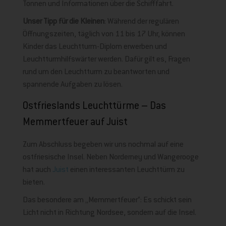
Tonnen und Informationen über die Schifffahrt.
Unser Tipp für die Kleinen
: Während der regulären
Öffnungszeiten, täglich von 11 bis 17 Uhr, können
Kinder das Leuchtturm-Diplom erwerben und
Leuchtturmhilfswärter werden. Dafür gilt es, Fragen
rund um den Leuchtturm zu beantworten und
spannende Aufgaben zu lösen.
Ostfrieslands Leuchttürme – Das
Memmertfeuer auf Juist
Zum Abschluss begeben wir uns nochmal auf eine
ostfriesische Insel. Neben Norderney und Wangerooge
hat auch
Juist
einen interessanten Leuchttürm zu
bieten.
Das besondere am „Memmertfeuer“: Es schickt sein
Licht nicht in Richtung Nordsee, sondern auf die Insel.