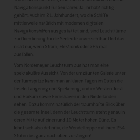
Wahrzeichen der Insel, eine Touristenattraktion und ein
Navigationspunkt für Seefahrer. Ja, ihr habt richtig
gehört: Auch im 21. Jahrhundert, wo die Schiffe
mittlerweile natürlich mit modernen digitalen
Navigationshilfen ausgestattet sind, sind Leuchttürme
zur Orientierung für die Seeleute unverzichtbar. Und das
nicht nur, wenn Strom, Elektronik oder GPS mal
ausfallen.
Vom Norderneyer Leuchtturm aus hat man eine
spektakuläre Aussicht. Von der umzäunten Galerie unter
der Turmspitze kann man an klaren Tagen im Osten die
Inseln Langeoog und Spiekeroog, und im Westen Juist
und Borkum sowie Eemshaven in den Niederlanden
sehen. Dazu kommt natürlich der traumhafte Blick über
die gesamte Insel, denn der Leuchtturm steht genau in
deren Mitte auf einer rund 10 Meter hohen Düne. Es
lohnt sich also definitiv, die Wendeltreppe mit ihren 254
Stufen bis ganz nach oben zu steigen!