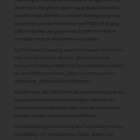
„Dat hoogst Toorntje van Düütsland“ ist ganze 65,30
Meter hoch und gehört damit sogar zu den höchsten
Leuchttürmen der Welt. In diesem Ranking landet das
Seezeichen aus der Krummhörn auf Platz 14. Er ging
1891 in Betrieb und geleitet die Schiffe mit seinem
Leitfeuer durch die Westerems vor Borkum.
Zur Zeit seiner Erbauung war der Campener Leuchtturm
eine architektonische Neuheit, denn er ist ein so
genannter Stahlfachwerkturm. Seine Bauweise erinnert
an den Eiffelturm in Paris. Daher stammt auch sein
Spitzname: „Ostfriesischer Eiffelturm“.
Es lohnt sich, die 308 Stufen bis zur unteren Galerie des
Campener Leuchtturms zu besteigen. Von dort aus
habt ihr einen wunderbaren Blick über die Krummhörn
bis nach Emden und bis zur Insel Borkum.
Im Seezeichengarten am Fuß des Turms findet ihr eine
Ausstellung von verschiedenen Bojen, Baken und