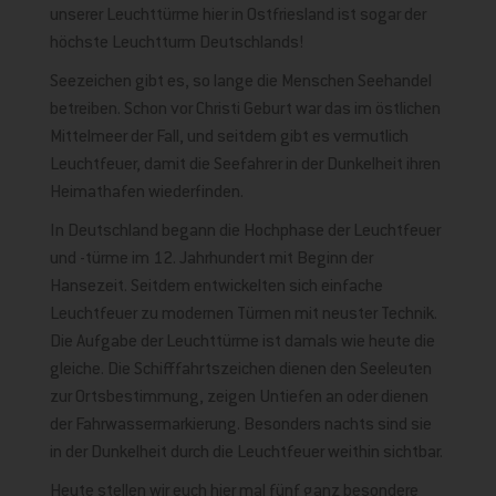
unserer Leuchttürme hier in Ostfriesland ist sogar der
höchste Leuchtturm Deutschlands!
Seezeichen gibt es, so lange die Menschen Seehandel
betreiben. Schon vor Christi Geburt war das im östlichen
Mittelmeer der Fall, und seitdem gibt es vermutlich
Leuchtfeuer, damit die Seefahrer in der Dunkelheit ihren
Heimathafen wiederfinden.
In Deutschland begann die Hochphase der Leuchtfeuer
und -türme im 12. Jahrhundert mit Beginn der
Hansezeit. Seitdem entwickelten sich einfache
Leuchtfeuer zu modernen Türmen mit neuster Technik.
Die Aufgabe der Leuchttürme ist damals wie heute die
gleiche. Die Schifffahrtszeichen dienen den Seeleuten
zur Ortsbestimmung, zeigen Untiefen an oder dienen
der Fahrwassermarkierung. Besonders nachts sind sie
in der Dunkelheit durch die Leuchtfeuer weithin sichtbar.
Heute stellen wir euch hier mal fünf ganz besondere