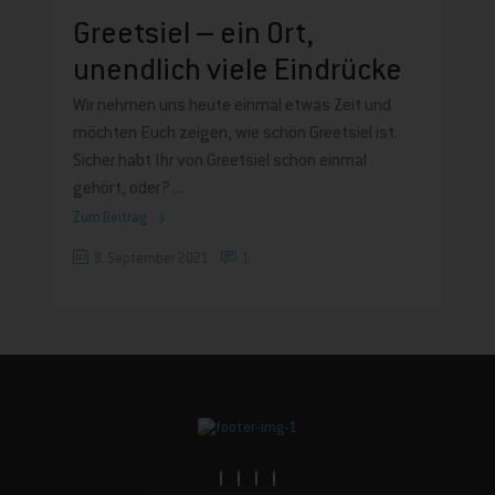
Greetsiel – ein Ort,
unendlich viele Eindrücke
Wir nehmen uns heute einmal etwas Zeit und
möchten Euch zeigen, wie schön Greetsiel ist.
Sicher habt Ihr von Greetsiel schon einmal
gehört, oder?
Zum Beitrag
8. September 2021
1