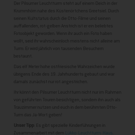
Der Pilsumer Leuchtturm steht auf einem Deich in der
Krummhörn nahe des Küstenörtchens Greetsiel. Durch
seinen Kultstatus durch die Otto-Filme und seinen
auffallenden, rot-gelben Anstrich ist er ein beliebtes
Fotoobjekt geworden. Wenn ihr auch ein Foto haben
wollt, seid ihr wahrscheinloch meistens nicht alleine am
Turm: Er wird jährlich von tausenden Besuchern
bestaunt.
Das elf Meter hohe ostfriesische Wahrzeichen wurde
übrigens Ende des 19. Jahrhunderts gebaut und war
damals zunächst nur rot angestrichen.
Ihr könnt den Pilsumer Leuchtturm nicht nur im Rahmen
von geführten Touren besichtigen, sondern ihn auch als
Trauzimmer nutzen und euch in dem berühmten Otto-
Turm das Ja-Wort geben!
Unser Tipp
: Es gibt spezielle Kinderführungen in
Zusammenarbeit mit dem
Lükko-Leuchtturm-Haus
.