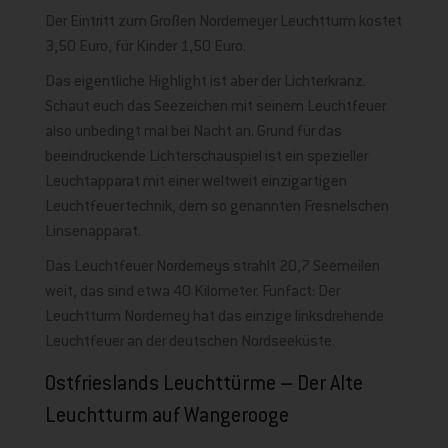
Der Eintritt zum Großen Norderneyer Leuchtturm kostet
3,50 Euro, für Kinder 1,50 Euro.
Das eigentliche Highlight ist aber der Lichterkranz.
Schaut euch das Seezeichen mit seinem Leuchtfeuer
also unbedingt mal bei Nacht an. Grund für das
beeindruckende Lichterschauspiel ist ein spezieller
Leuchtapparat mit einer weltweit einzigartigen
Leuchtfeuertechnik, dem so genannten Fresnelschen
Linsenapparat.
Das Leuchtfeuer Norderneys strahlt 20,7 Seemeilen
weit, das sind etwa 40 Kilometer. Funfact: Der
Leuchtturm Norderney hat das einzige linksdrehende
Leuchtfeuer an der deutschen Nordseeküste.
Ostfrieslands Leuchttürme – Der Alte
Leuchtturm auf Wangerooge