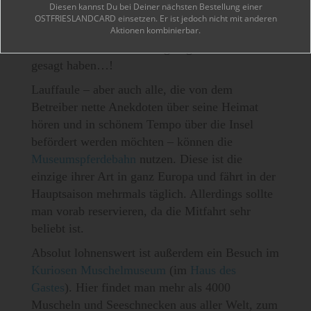
Diesen kannst Du bei Deiner nächsten Bestellung einer
angekommen dann feststellen muss, dass
OSTFRIESLANDCARD einsetzen. Er ist jedoch nicht mit anderen
Wasserflasche, Sonnencreme oder Lieblingsbuch
Aktionen kombinierbar.
noch in der Ferienwohnung liegen – und nichts
gesagt haben…!
Lauffaule – aber auch alle, die von dem
Betreiber nette Anekdoten über seine Heimat
hören und in schönem Tempo über die Insel
befördert werden möchten – können die
Museumspferdebahn
nutzen. Diese ist die
einzige ihrer Art in ganz Europa und fährt in der
Hauptsaison mehrmals täglich. Allerdings sollte
man vorab reservieren, da die Mitfahrt sehr
beliebt ist.
Absolut lohnenswert ist außerdem ein Besuch im
Kuriosen Muschelmuseum
(im
Haus des
Gastes
). Hier findet man mehr als 4000
Muscheln und Seeschnecken aus aller Welt, zum