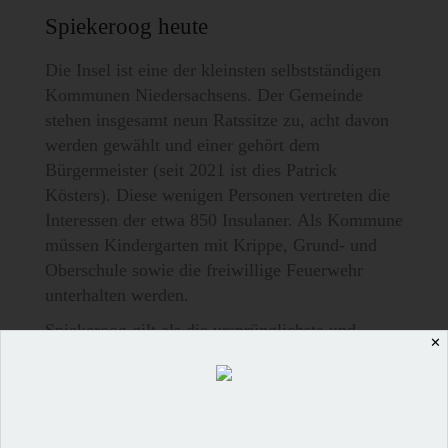
Spiekeroog heute
Die Insel ist eine der kleinsten selbstständigen
Kommunen Niedersachsens. Der Gemeinde
stehen insgesamt neun Ratssitze zu, acht davon
werden gewählt und einer gehört dem
Bürgermeister (seit 2021 ist dies Patrick
Kösters). Diese wenigen Personen vertreten die
Interessen der etwa 850 Insulaner. Als Kommune
müssen Kindergarten mit Krippe, Grund- und
Oberschule sowie die freiwillige Feuerwehr
unterhalten werden.
Spiekeroog gilt als die ursprünglichste und
✕
urigste Insel unter den „Ostfriesen“, was
hauptsächlich an dem historischen Dorf liegt. In
den kleinen Straßen und Gassen, die von vielen
Bäumen, schönen Cafés und kleinen Geschäften