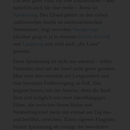
Ein sehr guter Platz für eine träumerische – aber
natürlich auch für eine reelle – Reise ist
Spiekeroog
. Das Eiland gehört zu den sieben
ostfriesischen Inseln im niedersächsischen
Wattenmeer, liegt zwischen
Wangerooge
(darüber ging es ja in meinem
letzten Artikel
)
und
Langeoog
und wird auch „die Leise“
genannt.
Denn Spiekeroog ist nicht nur autofrei – selbst
Fahrräder sind auf der Insel nicht gerne gesehen.
Man setzt hier verstärkt auf Langsamkeit und
eine bewusste Fortbewegung zu Fuß. Das
beginnt bereits mit der Anreise, denn die Insel
lässt sich lediglich mit einer tideabhängigen
Fähre, die zwischen ihrem Hafen und
Neuharlingersiel meist nur einmal am Tag hin-
und herfährt, erreichen. Einen eigenen Flugplatz
besitzt Spiekeroog als einzige der bewohnten