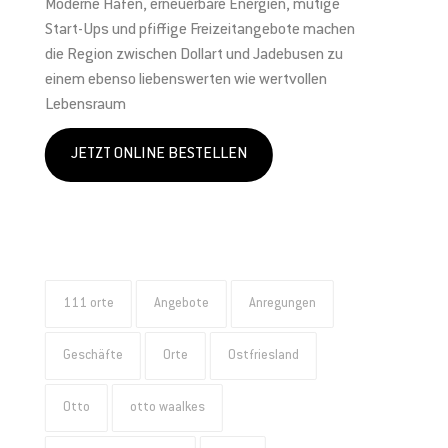
Moderne Häfen, erneuerbare Energien, mutige
Start-Ups und pfiffige Freizeitangebote machen
die Region zwischen Dollart und Jadebusen zu
einem ebenso liebenswerten wie wertvollen
Lebensraum
JETZT ONLINE BESTELLEN
Du erhältst nach Registrierung eine e-Mail mit dem Gutscheincode.
Diesen kannst Du bei Deiner nächsten Bestellung einer
OSTFRIESLANDCARD einsetzen. Er ist jedoch nicht mit anderen
Aktionen kombinierbar.
111 orte
Angebote
Anregungen
Geschäfte
Orte
Ostfriesland
Otto
otto waalkes