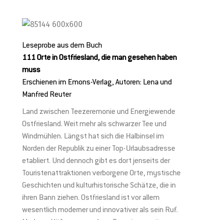
Leseprobe aus dem Buch
111 Orte in Ostfriesland, die man gesehen haben
✕
muss
Erschienen im Emons-Verlag, Autoren: Lena und
Manfred Reuter
Land zwischen Teezeremonie und Energiewende
Jetzt anmelden und 5 € Rabatt
Ostfriesland. Weit mehr als schwarzer Tee und
Windmühlen. Längst hat sich die Halbinsel im
sichern!
Norden der Republik zu einer Top-Urlaubsadresse
etabliert. Und dennoch gibt es dort jenseits der
Mit unserem Newsletter bist Du immer top-aktuell informiert. Du
Touristenattraktionen verborgene Orte, mystische
bekommst Infos zu neuen Partnern, attraktiven Sonderaktionen und
Geschichten und kulturhistorische Schätze, die in
neuen Beiträgen in unserem Heimatliebe-Blog aus erster Hand.
ihren Bann ziehen. Ostfriesland ist vor allem
wesentlich moderner und innovativer als sein Ruf.