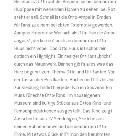
Bei Grün ist Otto auf der Ampel in seiner berühmten
Hüpfpose mit wehenden Haaren zu sehen, bei Rot
steht er still. Schnell ist die Otto-Ampel in Emden
für Fans zu einem beliebten Fotomotiv geworden.
Apropos Fotomotiv: Wer sich als Otto-Fan die Ampel
anguckt, der kommt auch am berühmten Otto
Huus nicht vobei. Das Otto Huus ist schon rein
optisch ein Highlight. Ein riesiger Ottifant „bricht“
durch das Mauerwerk. Drinnen gibt’s alles was das
Herz begehrt zum Thema Otto und Ottifanten. Von
der Tasse über Postkarten, Bücher und CDs bis hin
zur Kleidung findet hier jeder Fan ein Souvenir. Ein
Muss für echte Otto-Fans: Im hauseigenen
Museum sind kultige Stücke aus Ottos Kino- und
Fernsehproduktionen ausgestellt. Das Kino zeigt
Ausschnitte aus TV-Sendungen, Sketche aus
seinen Bühnenshows und die berühmten Otto-
Filme. Mit etwas Glück trifft man den berühmten