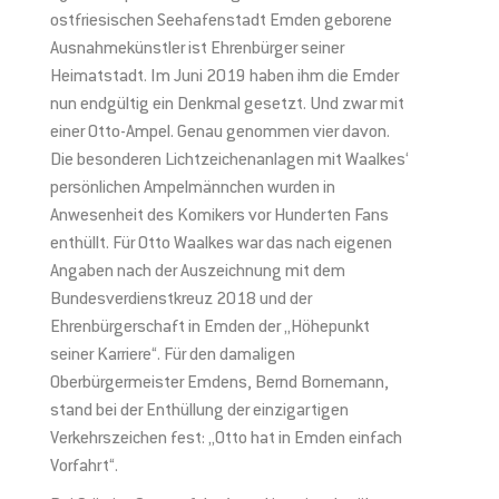
ostfriesischen Seehafenstadt Emden geborene
Ausnahmekünstler ist Ehrenbürger seiner
Heimatstadt. Im Juni 2019 haben ihm die Emder
nun endgültig ein Denkmal gesetzt. Und zwar mit
einer Otto-Ampel. Genau genommen vier davon.
Die besonderen Lichtzeichenanlagen mit Waalkes‘
persönlichen Ampelmännchen wurden in
Anwesenheit des Komikers vor Hunderten Fans
enthüllt. Für Otto Waalkes war das nach eigenen
Angaben nach der Auszeichnung mit dem
Bundesverdienstkreuz 2018 und der
Ehrenbürgerschaft in Emden der „Höhepunkt
seiner Karriere“. Für den damaligen
Oberbürgermeister Emdens, Bernd Bornemann,
stand bei der Enthüllung der einzigartigen
Verkehrszeichen fest: „Otto hat in Emden einfach
Vorfahrt“.