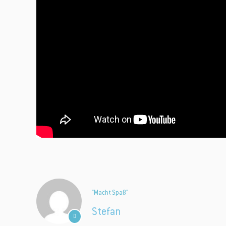
Mit unserem Ne
Sonderaktionen
Du erhältst 
Bestellung 
"Macht Spaß"
Stefan