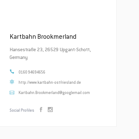
Kartbahn Brookmerland
Hansestraße 23, 26529 Upgant-Schott,
Germany
0160 94694656
http://www.kartbahn-ostfriesland.de
Kartbahn.Brookmerland@googlemail.com
✕
Social Profiles