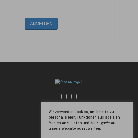
Golfstrasse 6, 26506 Norden
Wir verwenden Cookies, um Inhalte zu
04931-1732855
personalisieren, Funktionen aus sozialen
info@ostfrieslandcard.com
Medien anzubieten und die Zugriffe auf
unsere Website auszuwerten.
Folge uns