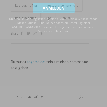
Restaurant-Tipp
restaurantempfehlung
Du erhältst nach Registrierung eine e-Mail mit dem Gutscheincode.
Restauranttipp
Tipp
Trinken
Diesen kannst Du bei Deiner nächsten Bestellung einer
OSTFRIESLANDCARD einsetzen. Er ist jedoch nicht mit anderen
Aktionen kombinierbar.
Share
Du musst
angemeldet
sein, um einen Kommentar
abzugeben.
Search
for: