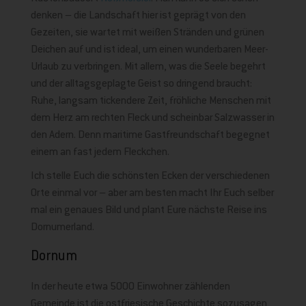
denken – die Landschaft hier ist geprägt von den
Gezeiten, sie wartet mit weißen Stränden und grünen
Deichen auf und ist ideal, um einen wunderbaren Meer-
Urlaub zu verbringen. Mit allem, was die Seele begehrt
und der alltagsgeplagte Geist so dringend braucht:
Ruhe, langsam tickendere Zeit, fröhliche Menschen mit
dem Herz am rechten Fleck und scheinbar Salzwasser in
den Adern. Denn maritime Gastfreundschaft begegnet
einem an fast jedem Fleckchen.
Ich stelle Euch die schönsten Ecken der verschiedenen
Orte einmal vor – aber am besten macht Ihr Euch selber
mal ein genaues Bild und plant Eure nächste Reise ins
Dornumerland.
Dornum
In der heute etwa 5000 Einwohner zählenden
Gemeinde ist die ostfriesische Geschichte sozusagen