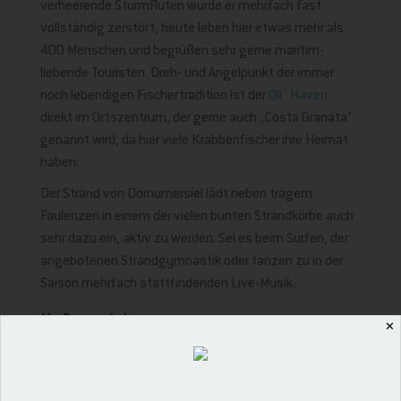
verheerende Sturmfluten wurde er mehrfach fast
vollständig zerstört, heute leben hier etwas mehr als
400 Menschen und begrüßen sehr gerne maritim-
liebende Touristen. Dreh- und Angelpunkt der immer
noch lebendigen Fischertradition ist der
Oll`Haven
direkt im Ortszentrum, der gerne auch „Costa Granata“
genannt wird, da hier viele Krabbenfischer ihre Heimat
haben.
Der Strand von Dornumersiel lädt neben trägem
Faulenzen in einem der vielen bunten Strandkörbe auch
sehr dazu ein, aktiv zu werden. Sei es beim Surfen, der
angebotenen Strandgymnastik oder tanzen zu in der
Saison mehrfach stattfindenden Live-Musik.
Neßmersiel
✕
Deutlich ruhiger geht es am Strand von Neßmersiel zu –
allein die 800 Meter zwischen Ort und Küste ist mit