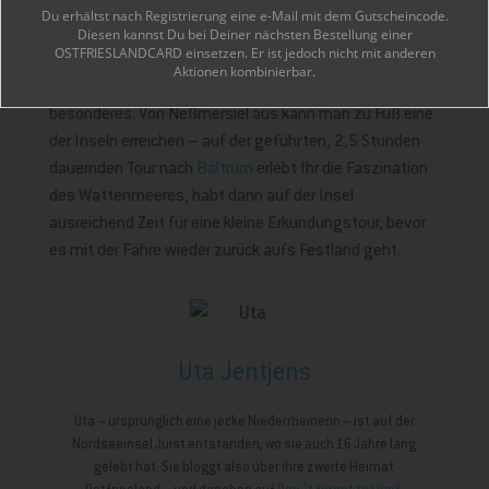
Du erhältst nach Registrierung eine e-Mail mit dem Gutscheincode.
Diesen kannst Du bei Deiner nächsten Bestellung einer
Unser Tipp:
OSTFRIESLANDCARD einsetzen. Er ist jedoch nicht mit anderen
Aktionen kombinierbar.
Wattwanderungen sind ja allgemein etwas ganz
besonderes. Von Neßmersiel aus kann man zu Fuß eine
der Inseln erreichen – auf der geführten, 2,5 Stunden
dauernden Tour nach
Baltrum
erlebt Ihr die Faszination
des Wattenmeeres, habt dann auf der Insel
ausreichend Zeit für eine kleine Erkundungstour, bevor
es mit der Fähre wieder zurück aufs Festland geht.
Uta Jentjens
Uta – ursprünglich eine jecke Niederrheinerin – ist auf der
Nordseeinsel Juist entstanden, wo sie auch 16 Jahre lang
gelebt hat. Sie bloggt also über ihre zweite Heimat