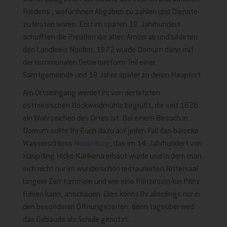
Friedens , wofür ihnen Abgaben zu zahlen und Dienste
zu leisten waren. Erst im späten 19. Jahrhundert
schafften die Preußen die alten Ämter ab und bildeten
den Landkreis Norden, 1972 wurde Dornum dann mit
der kommunalen Gebietsreform Teil einer
Samtgemeinde und 19 Jahre später zu deren Hauptort.
Am Ortseingang werdet ihr von der letzten
ostfriesischen Bockwindmühle begrüßt, die seit 1626
ein Wahrzeichen des Ortes ist. Bei einem Besuch in
Dornum sollte Ihr Euch dazu auf jeden Fall das barocke
Wasserschloss
Norderburg
, das im 14. Jahrhundert von
Häuptling Hicko Kankena erbaut wurde und in dem man
sich nicht nur im wunderschön restaurierten Rittersaal
längere Zeit tummeln und wie eine Prinzessin/ein Prinz
fühlen kann, anschauen. Dies könnt Ihr allerdings nur in
den besonderen Öffnungszeiten, denn tagsüber wird
das Gebäude als Schule genutzt.