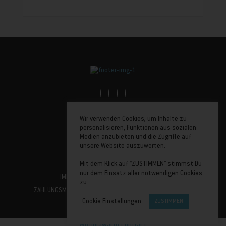
Golfstrasse 6, 26506 Norden
Wir verwenden Cookies, um Inhalte zu
04931-1732855
personalisieren, Funktionen aus sozialen
info@ostfrieslandcard.com
Medien anzubieten und die Zugriffe auf
Folge uns
unsere Website auszuwerten.
Mit dem Klick auf “ZUSTIMMEN” stimmst Du
nur dem Einsatz aller notwendigen Cookies
IMPRESSUM
VERSAND UND LIEFERUNG
zu.
ZAHLUNGSMETHODEN
DATENSCHUTZERKLÄRUNG
AGB &
Cookie Einstellungen
ZUSTIMMEN
ATB
Withdrawal of Contract