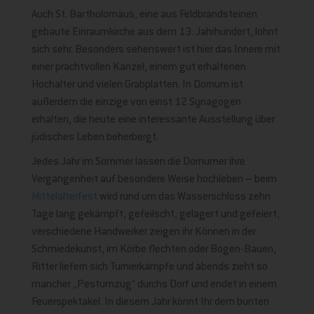
Auch St. Bartholomäus, eine aus Feldbrandsteinen
gebaute Einraumkirche aus dem 13. Jahrhundert, lohnt
sich sehr. Besonders sehenswert ist hier das Innere mit
einer prachtvollen Kanzel, einem gut erhaltenen
Hochalter und vielen Grabplatten. In Dornum ist
außerdem die einzige von einst 12 Synagogen
erhalten, die heute eine interessante Ausstellung über
jüdisches Leben beherbergt.
Jedes Jahr im Sommer lassen die Dornumer ihre
Vergangenheit auf besondere Weise hochleben – beim
Mittelalterfest
wird rund um das Wasserschloss zehn
Tage lang gekämpft, gefeilscht, gelagert und gefeiert,
verschiedene Handwerker zeigen ihr Können in der
Schmiedekunst, im Körbe flechten oder Bogen-Bauen,
Ritter liefern sich Turnierkämpfe und abends zieht so
mancher „Pestumzug“ durchs Dorf und endet in einem
Feuerspektakel. In diesem Jahr könnt Ihr dem bunten