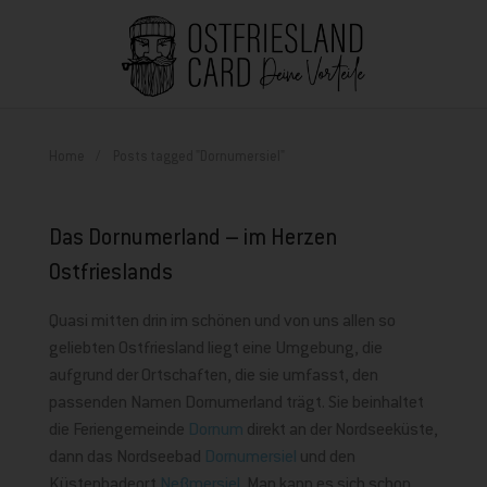
Home
Posts tagged "Dornumersiel"
Das Dornumerland – im Herzen
Ostfrieslands
Quasi mitten drin im schönen und von uns allen so
geliebten Ostfriesland liegt eine Umgebung, die
aufgrund der Ortschaften, die sie umfasst, den
passenden Namen Dornumerland trägt. Sie beinhaltet
die Feriengemeinde
Dornum
direkt an der Nordseeküste,
dann das Nordseebad
Dornumersiel
und den
Küstenbadeort
Neßmersiel
. Man kann es sich schon