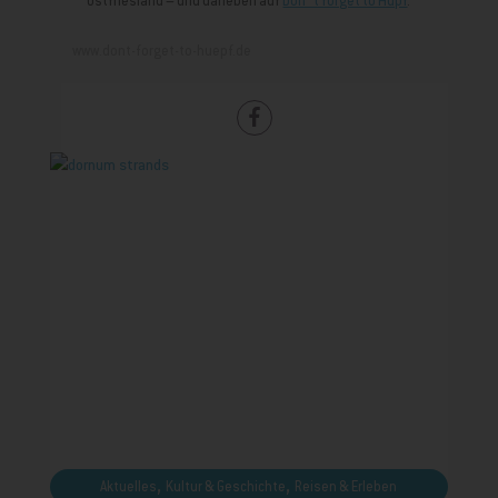
Ostfriesland – und daneben auf
Don´t forget to Hüpf
.
www.dont-forget-to-huepf.de
,
,
Aktuelles
Kultur & Geschichte
Reisen & Erleben