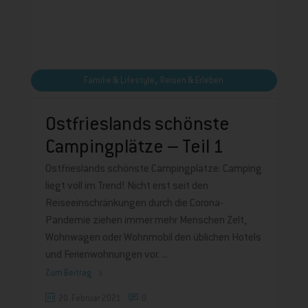
,
Familie & Lifestyle
Reisen & Erleben
Ostfrieslands schönste
Campingplätze – Teil 1
Ostfrieslands schönste Campingplätze: Camping
liegt voll im Trend! Nicht erst seit den
Reiseeinschränkungen durch die Corona-
Pandemie ziehen immer mehr Menschen Zelt,
Wohnwagen oder Wohnmobil den üblichen Hotels
und Ferienwohnungen vor.
Zum Beitrag
20. Februar 2021
0