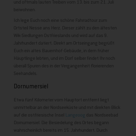
und oftmals lauten Treiben vom 13. bis zum 21. Juli
beiwohnen.
Ich lege Euch noch eine schöne Fahrradtour zum
Ortsteil Nesse ans Herz. Dieser zählt zu den ältesten
Wik-Siedlungen Ostfrieslands und wird auf das 9.
Jahrhundert datiert. Direkt am Ortseingang begrüßt
Euch ein altes Bauernhof-Gebäude, in dem früher
Häuptlinge lebten, und im Dorf selber findet Ihr noch
überall Spuren des in der Vergangenheit florierenden
Seehandels.
Dornumersiel
Etwa fünf Kilometer vom Hauptort entfernt liegt
unmittelbar an der Nordseeküste und mit direkten Blick
auf die ostfriesische Insel
Langeoog
das Nordseebad
Dornumersiel. Die Besiedelung des Ortes begann
wahrscheinlich bereits im 15. Jahrhundert. Durch