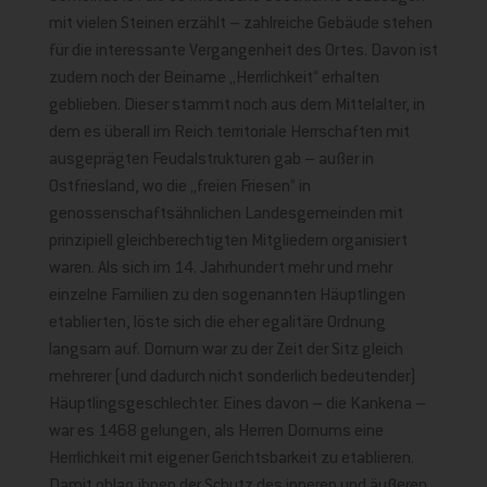
mit vielen Steinen erzählt – zahlreiche Gebäude stehen
für die interessante Vergangenheit des Ortes. Davon ist
zudem noch der Beiname „Herrlichkeit“ erhalten
geblieben. Dieser stammt noch aus dem Mittelalter, in
dem es überall im Reich territoriale Herrschaften mit
ausgeprägten Feudalstrukturen gab – außer in
Ostfriesland, wo die „freien Friesen“ in
genossenschaftsähnlichen Landesgemeinden mit
prinzipiell gleichberechtigten Mitgliedern organisiert
waren. Als sich im 14. Jahrhundert mehr und mehr
einzelne Familien zu den sogenannten Häuptlingen
etablierten, löste sich die eher egalitäre Ordnung
langsam auf. Dornum war zu der Zeit der Sitz gleich
mehrerer (und dadurch nicht sonderlich bedeutender)
Häuptlingsgeschlechter. Eines davon – die Kankena –
war es 1468 gelungen, als Herren Dornums eine
Herrlichkeit mit eigener Gerichtsbarkeit zu etablieren.
Damit oblag ihnen der Schutz des inneren und äußeren