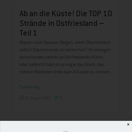
Ab an die Küste! Die TOP 10
Strände in Ostfriesland –
Teil 1
Warum nach Spanien fliegen, wenn Deutschland
selbst Traumstrände zu bieten hat? Im wenigen
Autostunden seid ihr an Ostfrieslands Küste,
oder vielleicht habt ihr ja sogar das Glück, das
schöne Fleckchen Erde euer Zuhause zu nennen.
Zum Beitrag
21. August 2021
0
✕