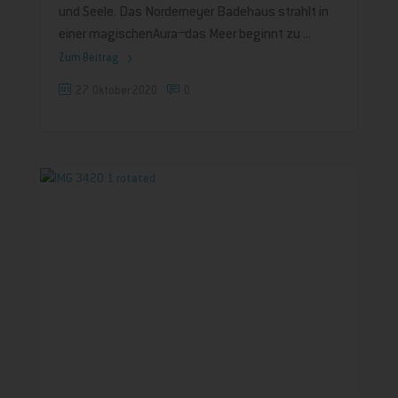
und Seele. Das Norderneyer Badehaus strahlt in
einer magischenAura ̶ das Meer beginnt zu
Zum Beitrag
27. Oktober 2020
0