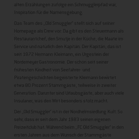
alten Erzählungen zufolge ein Schmugglerpfad war,
Inspiration für die Namensgebung.
Das Team des „Old Smuggler“ stellt sich auf seiner
Homepage als Crew vor: Da gibt es den Steuermann als
Restaurantchef, den Smutje in der Küche, die Maate im
Service und natürlich den Kapitän. Der Kapitän, das ist
seit 1972 Hermann Kleimann, ein Urgestein der
Norderneyer Gastronomie. Der schon seit seiner
frühesten Kindheit von Seefahrer- und
Piratengeschichten begeisterte Kleimann bewirtet
etwa 80 Prozent Stammgäste, teilweise in zweiter
Generation. Darunter sind Urlaubsgäste, aber auch viele
Insulaner, was den Wirt besonders stolz macht.
Der „Old Smuggler“ ist in der Nordhelmsiedlung Kult. So
sehr, dass er seit dem Jahr 1983 seinen eigenen
Freizeitclub hat. Während beim „FC Old Smuggler“ in den
ersten Jahren aus dem Wunsch der Stammgäste