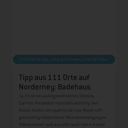
,
,
Familie & Lifestyle
Leben & Einkaufen
Reisen & Erleben
Tipp aus 111 Orte auf
Norderney: Badehaus
Ja. Es ist ein außergewöhnliches Erlebnis:
Sanftes Kerzenlicht erstrahltvorsichtig den
Raum. Höchst entspannende Live-Musik trifft
gleichzeitigtürkisfarbene Wasserschwingungen.
Wärme breitet sich aus und taucht ein in Körper