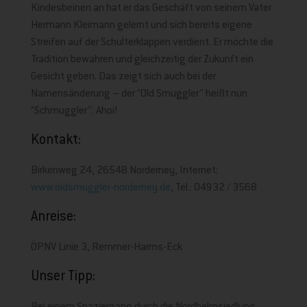
Kindesbeinen an hat er das Geschäft von seinem Vater
Hermann Kleimann gelernt und sich bereits eigene
Streifen auf der Schulterklappen verdient. Er möchte die
Tradition bewahren und gleichzeitig der Zukunft ein
Gesicht geben. Das zeigt sich auch bei der
Namensänderung – der “Old Smuggler” heißt nun
“Schmuggler”. Ahoi!
Kontakt:
Birkenweg 24, 26548 Norderney, Internet:
www.oldsmuggler-norderney.de
, Tel.: 04932 / 3568
Anreise:
ÖPNV Linie 3, Remmer-Harms-Eck
Unser Tipp: