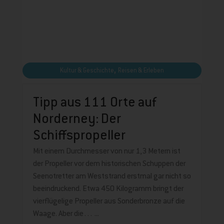
,
Kultur & Geschichte
Reisen & Erleben
Tipp aus 111 Orte auf
Norderney: Der
Schiffspropeller
Mit einem Durchmesser von nur 1,3 Metern ist
der Propeller vor dem historischen Schuppen der
Seenotretter am Weststrand erstmal gar nicht so
beeindruckend. Etwa 450 Kilogramm bringt der
vierflügelige Propeller aus Sonderbronze auf die
Waage. Aber die…