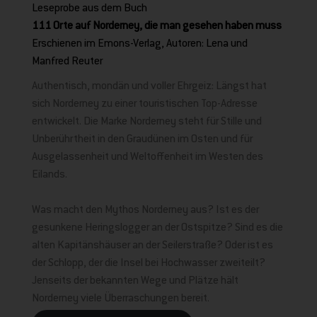
Leseprobe aus dem Buch
111 Orte auf Norderney, die man gesehen haben muss
Erschienen im Emons-Verlag, Autoren: Lena und
Manfred Reuter
Authentisch, mondän und voller Ehrgeiz: Längst hat
sich Norderney zu einer touristischen Top-Adresse
entwickelt. Die Marke Norderney steht für Stille und
Unberührtheit in den Graudünen im Osten und für
Ausgelassenheit und Weltoffenheit im Westen des
Eilands.
Was macht den Mythos Norderney aus? Ist es der
gesunkene Heringslogger an der Ostspitze? Sind es die
alten Kapitänshäuser an der Seilerstraße? Oder ist es
der Schlopp, der die Insel bei Hochwasser zweiteilt?
Jenseits der bekannten Wege und Plätze hält
Norderney viele Überraschungen bereit.