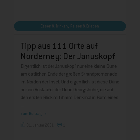
,
Essen & Trinken
Reisen & Erleben
Tipp aus 111 Orte auf
Norderney: Der Januskopf
Eigentlich ist der Januskopf nur eine kleine Düne
am östlichen Ende der großen Strandpromenade
im Norden der Insel. Und eigentlich ist diese Düne
nur ein Ausläufer der Düne Georgshöhe, die auf
den ersten Blick mit ihrem Denkmal in Form eines
Zum Beitrag
31. Januar 2021
1