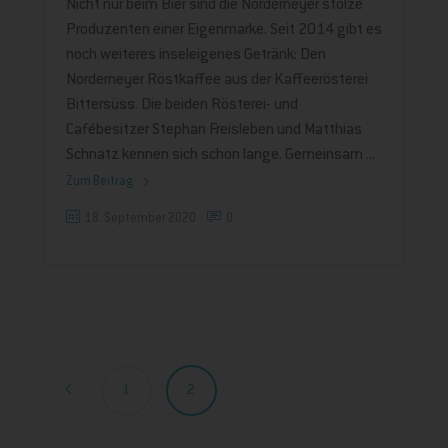
Nicht nur beim Bier sind die Norderneyer stolze
Produzenten einer Eigenmarke. Seit 2014 gibt es
noch weiteres inseleigenes Getränk: Den
Norderneyer Röstkaffee aus der Kaffeerösterei
Bittersüss. Die beiden Rösterei- und
Cafébesitzer Stephan Freisleben und Matthias
Schnatz kennen sich schon lange. Gemeinsam
Zum Beitrag
18. September 2020
0
1
2