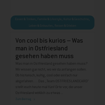
,
,
,
Essen & Trinken
Familie & Lifestyle
Kultur & Geschichte
,
Leben & Einkaufen
Reisen & Erleben
Von cool bis kurios – Was
man in Ostfriesland
gesehen haben muss
Was man in Ostfriesland gesehen haben muss?
Wir wissen gar nicht, wo wir da anfangen sollen.
Ob historisch, kultig, cool oder einfach nur
abgefahren… Das „Team OSTFRIESLANDCARD“
stellt euch heute mal fünf Orte vor, die unser
Ostfriesland wirklich zu etwas
Zum Beitrag