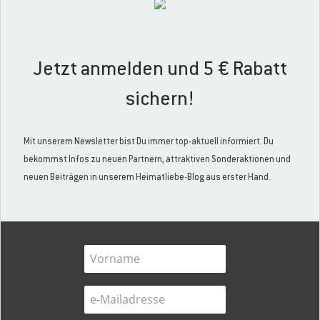
Jetzt anmelden und 5 € Rabatt
sichern!
Mit unserem Newsletter bist Du immer top-aktuell informiert. Du
bekommst Infos zu neuen Partnern, attraktiven Sonderaktionen und
neuen Beiträgen in unserem Heimatliebe-Blog aus erster Hand.
,
,
Essen & Trinken
Kultur & Geschichte
Reisen & Erleben
Tipp aus 111 Orte auf
Norderney: Tante Jens
Im King`s Club tritt der Wirt auch mal als Frau im
glitzernden Kostüm und grell geschminkt auf die