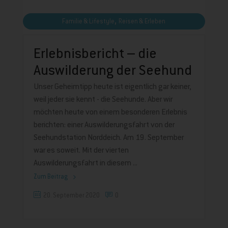
,
Familie & Lifestyle
Reisen & Erleben
Erlebnisbericht – die
Auswilderung der Seehund
Unser Geheimtipp heute ist eigentlich gar keiner,
weil jeder sie kennt - die Seehunde. Aber wir
möchten heute von einem besonderen Erlebnis
berichten: einer Auswilderungsfahrt von der
Seehundstation Norddeich. Am 19. September
war es soweit. Mit der vierten
Auswilderungsfahrt in diesem
Zum Beitrag
20. September 2020
0