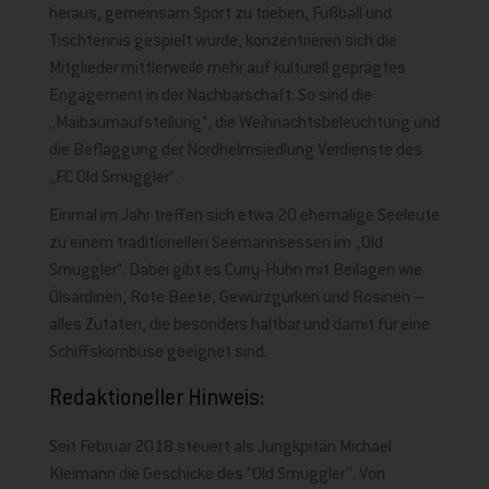
heraus, gemeinsam Sport zu trieben, Fußball und
Tischtennis gespielt wurde, konzentrieren sich die
Mitglieder mittlerweile mehr auf kulturell geprägtes
Engagement in der Nachbarschaft: So sind die
„Maibaumaufstellung“, die Weihnachtsbeleuchtung und
die Beflaggung der Nordhelmsiedlung Verdienste des
„FC Old Smuggler“.
Einmal im Jahr treffen sich etwa 20 ehemalige Seeleute
zu einem traditionellen Seemannsessen im „Old
Smuggler“. Dabei gibt es Curry-Huhn mit Beilagen wie
Ölsardinen, Rote Beete, Gewürzgurken und Rosinen –
alles Zutaten, die besonders haltbar und damit für eine
Schiffskombüse geeignet sind.
Redaktioneller Hinweis:
Seit Februar 2018 steuert als Jungkpitän Michael
Kleimann die Geschicke des “Old Smuggler”. Von