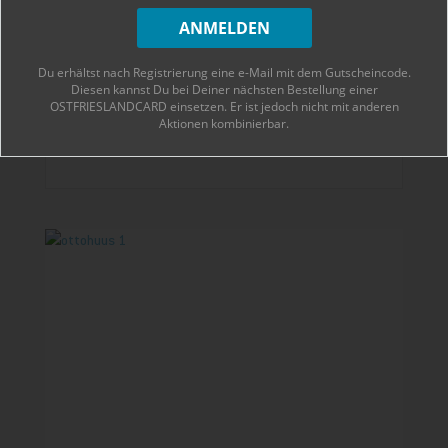
Bühne und greift selbst zu Mikrofon. Denn Jens
Langner singt für sein Leben gern, liebt schrille
Auftritte, bei denen er gerne Broadway-Klassiker
Du erhältst nach Registrierung eine e-Mail mit dem Gutscheincode.
Diesen kannst Du bei Deiner nächsten Bestellung einer
OSTFRIESLANDCARD einsetzen. Er ist jedoch nicht mit anderen
Zum Beitrag
Aktionen kombinierbar.
30. Juli 2021
0