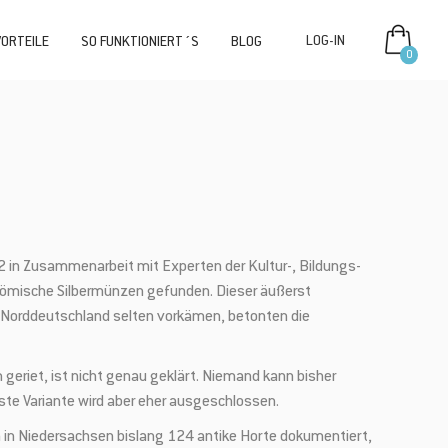
VORTEILE
SO FUNKTIONIERT´S
BLOG
0
 in Zusammenarbeit mit Experten der Kultur-, Bildungs-
 römische Silbermünzen gefunden. Dieser äußerst
n Norddeutschland selten vorkämen, betonten die
eriet, ist nicht genau geklärt. Niemand kann bisher
rste Variante wird aber eher ausgeschlossen.
n in Niedersachsen bislang 124 antike Horte dokumentiert,