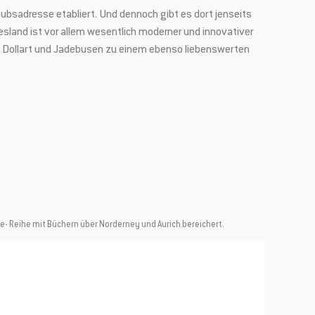
aubsadresse etabliert. Und dennoch gibt es dort jenseits
esland ist vor allem wesentlich moderner und innovativer
n Dollart und Jadebusen zu einem ebenso liebenswerten
e- Reihe mit Büchern über Norderney und Aurich bereichert.