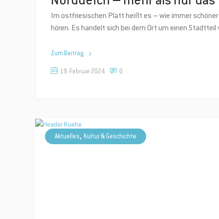
Norddeich – mehr als nur das 
Im ostfriesischen Platt heißt es – wie immer schöne
hören. Es handelt sich bei dem Ort um einen Stadttei
Zum Beitrag
19. Februar 2024
0
,
Aktuelles
Kultur & Geschichte