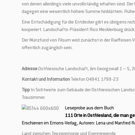
von denen allerdings viele unvollständig erhalten sind. D
dagegen eine wesentlich höhere Summe hinblättern. Früher
Eine Entschädigung für die Entdecker gibt es übrigens nic
kooperiert. Landschafts-Präsident Rico Mecklenburg drück
Der Münzfund von Filsum wird zunächst in der Raiffeisen-V
öffentlich zugänglich sein.
Adresse
Ostfriesische Landschaft, Am Georgswall 1 – 5, 
Kontakt und Information
Telefon 04941 1799-23
Tipp
In Sichtweite zum Gebäude der Ostfriesischen Landsch
Trauzimmer.
Leseprobe aus dem Buch
111 Orte in Ostfriesland, die man 
Erschienen im Emons-Verlag, Autoren: Lena und Manfred R
Land zwischen Teezeremonie und Energiewende