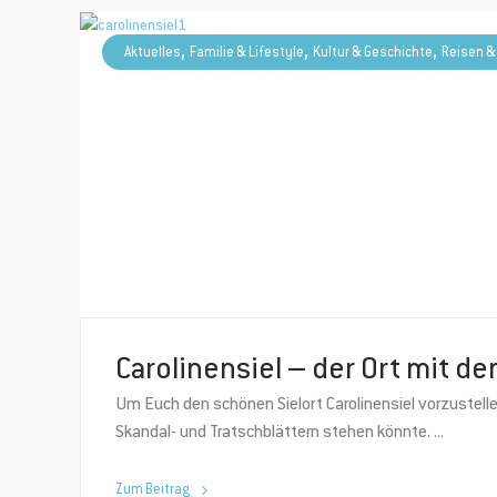
,
,
,
Aktuelles
Familie & Lifestyle
Kultur & Geschichte
Reisen &
Carolinensiel – der Ort mit de
Um Euch den schönen Sielort Carolinensiel vorzustell
Skandal- und Tratschblättern stehen könnte.
Mit unserem Ne
Sonderaktionen
Zum Beitrag