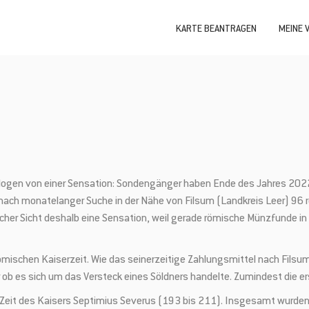
KARTE BEANTRAGEN
MEINE 
ologen von einer Sensation: Sondengänger haben Ende des Jahres 2022
 nach monatelanger Suche in der Nähe von Filsum (Landkreis Leer) 96
her Sicht deshalb eine Sensation, weil gerade römische Münzfunde i
schen Kaiserzeit. Wie das seinerzeitige Zahlungsmittel nach Filsum g
r ob es sich um das Versteck eines Söldners handelte. Zumindest die e
er Zeit des Kaisers Septimius Severus (193 bis 211). Insgesamt wurde