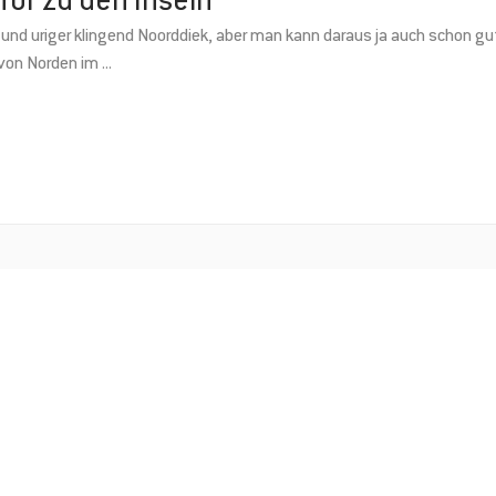
Tor zu den Inseln
r und uriger klingend Noorddiek, aber man kann daraus ja auch schon
l von Norden im