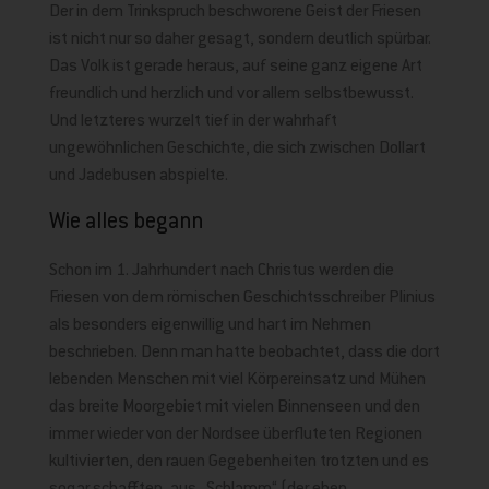
Der in dem Trinkspruch beschworene Geist der Friesen
ist nicht nur so daher gesagt, sondern deutlich spürbar.
Das Volk ist gerade heraus, auf seine ganz eigene Art
freundlich und herzlich und vor allem selbstbewusst.
Und letzteres wurzelt tief in der wahrhaft
ungewöhnlichen Geschichte, die sich zwischen Dollart
und Jadebusen abspielte.
Wie alles begann
Schon im 1. Jahrhundert nach Christus werden die
Friesen von dem römischen Geschichtsschreiber Plinius
als besonders eigenwillig und hart im Nehmen
beschrieben. Denn man hatte beobachtet, dass die dort
lebenden Menschen mit viel Körpereinsatz und Mühen
das breite Moorgebiet mit vielen Binnenseen und den
immer wieder von der Nordsee überfluteten Regionen
kultivierten, den rauen Gegebenheiten trotzten und es