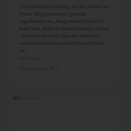
„Das Glück dieser Erde liegt auf dem Rücken der
Pferde“ klingt mindestens genauso
abgedroschen wie „Morgenstund hat Gold im
Mund“ oder „Reden ist Silber, Schweigen ist Gold“
- letzteres hab ich als typisches Weibchen,
welches mindestens seine 20tausend Wörter
am
Zum Beitrag
19. März 2023
0