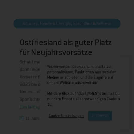
,
,
Aktuelles
Familie & Lifestyle
Gesundheit & Wellness
Ostfriesland als guter Platz
für Neujahrsvorsätze
Schaut man sich einschlägige Statistiken an,
Wir verwenden Cookies, um Inhalte zu
dann findet man in den Tabellen für die guten
personalisieren, Funktionen aus sozialen
Vorsätze für dieses noch recht frische neue Jahr
Medien anzubieten und die Zugriffe auf
unsere Website auszuwerten.
2023 bei den Deutschen wenig überraschend
Neues – deutlich mehr geworden sind zwar die
Mit dem Klick auf “ZUSTIMMEN” stimmst Du
Sparfüchse, die ihr
nur dem Einsatz aller notwendigen Cookies
zu.
Zum Beitrag
Cookie Einstellungen
ZUSTIMMEN
11. Januar 2023
0