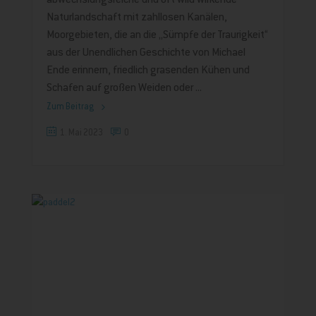
abwechslungsreiche und oft wild wirkende
Naturlandschaft mit zahllosen Kanälen,
Moorgebieten, die an die „Sümpfe der Traurigkeit“
aus der Unendlichen Geschichte von Michael
Ende erinnern, friedlich grasenden Kühen und
Schafen auf großen Weiden oder
Zum Beitrag
1. Mai 2023
0