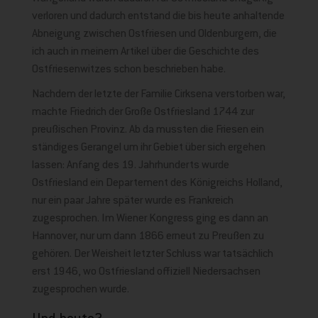
verloren und dadurch entstand die bis heute anhaltende
Abneigung zwischen Ostfriesen und Oldenburgern, die
ich auch in meinem Artikel über die Geschichte des
Ostfriesenwitzes schon beschrieben habe.
Nachdem der letzte der Familie Cirksena verstorben war,
machte Friedrich der Große Ostfriesland 1744 zur
preußischen Provinz. Ab da mussten die Friesen ein
ständiges Gerangel um ihr Gebiet über sich ergehen
lassen: Anfang des 19. Jahrhunderts wurde
Ostfriesland ein Departement des Königreichs Holland,
nur ein paar Jahre später wurde es Frankreich
zugesprochen. Im Wiener Kongress ging es dann an
Hannover, nur um dann 1866 erneut zu Preußen zu
gehören. Der Weisheit letzter Schluss war tatsächlich
erst 1946, wo Ostfriesland offiziell Niedersachsen
zugesprochen wurde.