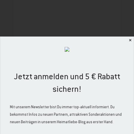
✕
,
Jetzt anmelden und 5 € Rabatt
Kultur & Geschichte
Reisen & Erleben
sichern!
Musik aus und von
Ostfriesland
Mit unserem Newsletter bist Du immer top-aktuell informiert. Du
Dass die Ostfriesen allgemein ein besonderes
bekommst Infos zu neuen Partnern, attraktiven Sonderaktionen und
Völkchen sind, haben wir hier ja schon des öfteren
neuen Beiträgen in unserem Heimatliebe-Blog aus erster Hand.
festgestellt: die Menschen aus dem äußersten