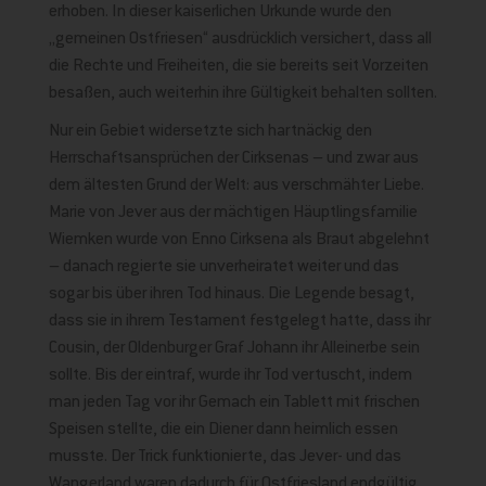
erhoben. In dieser kaiserlichen Urkunde wurde den
„gemeinen Ostfriesen“ ausdrücklich versichert, dass all
die Rechte und Freiheiten, die sie bereits seit Vorzeiten
besaßen, auch weiterhin ihre Gültigkeit behalten sollten.
Nur ein Gebiet widersetzte sich hartnäckig den
Herrschaftsansprüchen der Cirksenas – und zwar aus
dem ältesten Grund der Welt: aus verschmähter Liebe.
Marie von Jever aus der mächtigen Häuptlingsfamilie
Wiemken wurde von Enno Cirksena als Braut abgelehnt
– danach regierte sie unverheiratet weiter und das
sogar bis über ihren Tod hinaus. Die Legende besagt,
dass sie in ihrem Testament festgelegt hatte, dass ihr
Cousin, der Oldenburger Graf Johann ihr Alleinerbe sein
sollte. Bis der eintraf, wurde ihr Tod vertuscht, indem
man jeden Tag vor ihr Gemach ein Tablett mit frischen
Speisen stellte, die ein Diener dann heimlich essen
musste. Der Trick funktionierte, das Jever- und das
Wangerland waren dadurch für Ostfriesland endgültig