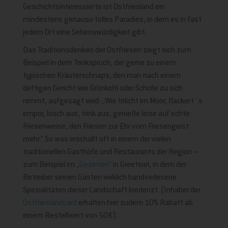
Geschichtsinteressierte ist Ostfriesland ein
mindestens genauso tolles Paradies, in dem es in fast
jedem Ort eine Sehenswürdigkeit gibt.
Das Traditionsdenken der Ostfriesen zeigt sich zum
Beispiel in dem Trinkspruch, der gerne zu einem
typischen Kräuterschnaps, den man nach einem
deftigen Gericht wie Grünkohl oder Scholle zu sich
nimmt, aufgesagt wird: „Wie Irrlicht im Moor, flackert´s
empor, lösch aus, trink aus, genieße leise auf echte
Friesenweise, den Friesen zur Ehr vom Friesengeist
mehr.“ So was erschallt oft in einem der vielen
traditionellen Gasthöfe und Restaurants der Region –
zum Beispiel im
„Gezeiten“
in Greetsiel, in dem der
Betreiber seinen Gästen wirklich handverlesene
Spezialitäten dieser Landschaft kredenzt. (Inhaber der
Ostfrieslandcard
erhalten hier zudem 10% Rabatt ab
einem Bestellwert von 50€).