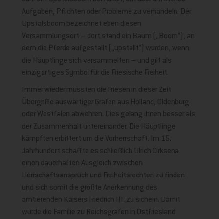
Aufgaben, Pflichten oder Probleme zu verhandeln. Der
Upstalsboom bezeichnet eben diesen
Versammlungsort – dort stand ein Baum („Boom“), an
dem die Pferde aufgestallt („upstallt“) wurden, wenn
die Häuptlinge sich versammelten – und gilt als
einzigartiges Symbol für die Friesische Freiheit.
Immer wieder mussten die Friesen in dieser Zeit
Übergriffe auswärtiger Grafen aus Holland, Oldenburg
oder Westfalen abwehren. Dies gelang ihnen besser als
der Zusammenhalt untereinander. Die Häuptlinge
kämpften erbittert um die Vorherrschaft. Im 15.
Jahrhundert schaffte es schließlich Ulrich Cirksena
einen dauerhaften Ausgleich zwischen
Herrschaftsanspruch und Freiheitsrechten zu finden
und sich somit die größte Anerkennung des
amtierenden Kaisers Friedrich III. zu sichern. Damit
wurde die Familie zu Reichsgrafen in Ostfriesland