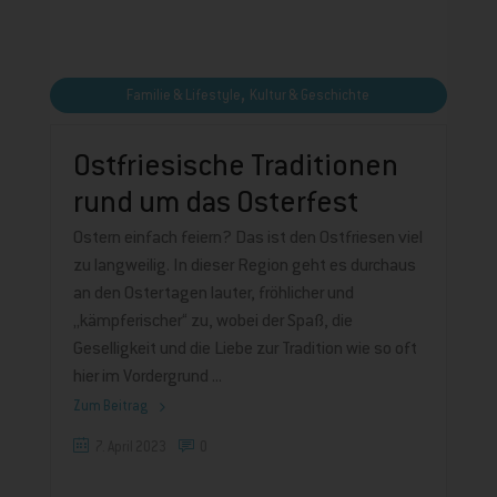
,
Familie & Lifestyle
Kultur & Geschichte
Ostfriesische Traditionen
rund um das Osterfest
Ostern einfach feiern? Das ist den Ostfriesen viel
zu langweilig. In dieser Region geht es durchaus
an den Ostertagen lauter, fröhlicher und
„kämpferischer“ zu, wobei der Spaß, die
Geselligkeit und die Liebe zur Tradition wie so oft
hier im Vordergrund
Zum Beitrag
7. April 2023
0