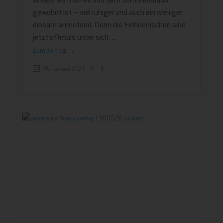
anders als man es aus dem Sommerurlaub
gewohnt ist – viel ruhiger und auch ein weniger
einsam anmutend. Denn die Einheimischen sind
jetzt oftmals unter sich.
Zum Beitrag
26. Januar 2023
0