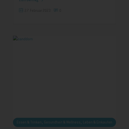
Zum Beitrag
27. Februar 2023
0
,
,
Essen & Trinken
Gesundheit & Wellness
Leben & Einkaufen