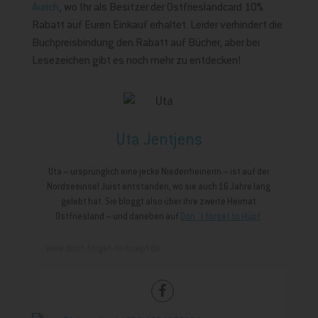
Aurich
, wo Ihr als Besitzer der Ostfrieslandcard 10%
Rabatt auf Euren Einkauf erhaltet. Leider verhindert die
Buchpreisbindung den Rabatt auf Bücher, aber bei
Lesezeichen gibt es noch mehr zu entdecken!
Uta Jentjens
Uta – ursprünglich eine jecke Niederrheinerin – ist auf der
Nordseeinsel Juist entstanden, wo sie auch 16 Jahre lang
gelebt hat. Sie bloggt also über ihre zweite Heimat
Ostfriesland – und daneben auf
Don´t forget to Hüpf
.
www.dont-forget-to-huepf.de