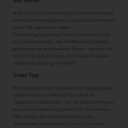
Und heute?
All die Tumulte und Veränderungen scheinen nachhaltig
an den Ostfriesen abgeprallt zu sein. Und bis heute sind
sie ein Volk, welches ein starkes
Zusammengehörigkeitsgefühl hat und sich kein X für
ein U vormachen lässt. Hier wird Brauchtum gepflegt –
genauso wie der plattdeutsche Dialekt – und man hält
sich nicht für was Besseres, aber für was Besonders.
Und das mit absolut gutem Recht!
Unser Tipp:
Wer die Geschichte Ostfrieslands noch mal ganz genau
nachlesen möchte, sollte sich das tolle Buch
„Geschichte Ostfrieslands – Von der Freiheit der Friesen
bis zu Deutschlands witzigstem Otto“ von Carl-Heinz
Dirks zulegen. Gibt es bestimmt auch in den
„Lesezeichen“-Geschäften in
Emden
,
Norden
und