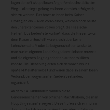
lagen den oft skrupellosen Angreifern buchstäblich im
Weg – allerdings gelang es ihnen ziemlich erfolgreich,
sich zu wehren. Das brachte ihnen beim Kaiser
Privilegien ein – allen voran eines, welches noch heute
den Charakter dieses Volkes prägt: die Friesische
Freiheit. Das bedeutete konkret, dass die Friesen zwar
dem Kaiser unterstellt waren, sich aber keine
Lehnsherrschaft oder Leibeigenschaft entwickelte,
man nur im eigenen Land Kriegsdienst leisten musste
und die eigenen Angelegenheiten autonom klären
konnte. Die Friesen regierten sich demnach bis ins
späte Mittelalter selbst und waren dabei in einem losen
Verbund, den sogenannten Sieben Seelanden,
organisiert.
Ab dem 14. Jahrhundert wurden diese
Genossenschaften von örtlichen Machthabern, die man
Häuptlinge nannte, regiert. Diese trafen sich einmal im
Jahr am Upstalsboom bei Aurich, um über anfallende