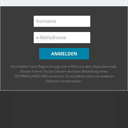
Nordwesten Deutschlands verkörpern ein ganz
eigenes Leben mit vielen Bräuchen, Traditionen,
Eigenarten und einem großen Selbstwertgefühl.
Zum Beitrag
18. April 2023
0
Du erhältst nach Registrierung eine e-Mail mit dem Gutscheincode.
Diesen kannst Du bei Deiner nächsten Bestellung einer
OSTFRIESLANDCARD einsetzen. Er ist jedoch nicht mit anderen
Aktionen kombinierbar.