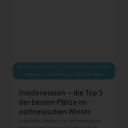
,
,
,
Aktuelles
Essen & Trinken
Familie & Lifestyle
Gesundheit
,
,
& Wellness
Leben & Einkaufen
Reisen & Erleben
Insiderwissen – die Top 5
der besten Plätze im
ostfriesischen Winter
In der kalten Jahreszeit ist Ostfriesland ganz