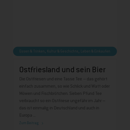
,
,
Essen & Trinken
Kultur & Geschichte
Leben & Einkaufen
Ostfriesland und sein Bier
Die Ostfriesen und eine Tasse Tee – das gehört
einfach zusammen, so wie Schlick und Watt oder
Möwen und Fischbrötchen. Sieben Pfund Tee
verbraucht so ein Ostfriese ungefähr im Jahr –
das ist einmalig in Deutschland und auch in
Europa
Zum Beitrag